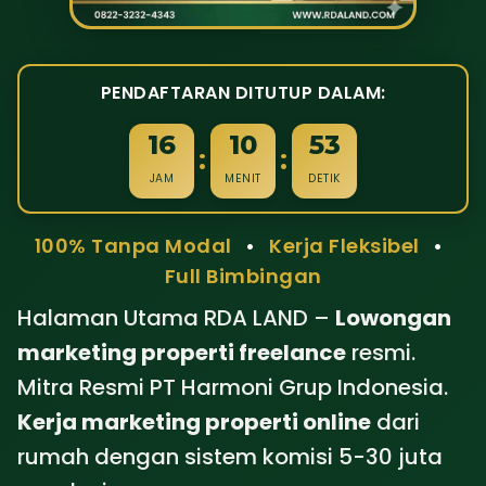
PENDAFTARAN DITUTUP DALAM:
16
10
51
:
:
JAM
MENIT
DETIK
100% Tanpa Modal
•
Kerja Fleksibel
•
Full Bimbingan
Halaman Utama RDA LAND –
Lowongan
marketing properti freelance
resmi.
Mitra Resmi PT Harmoni Grup Indonesia.
Kerja marketing properti online
dari
rumah dengan sistem komisi 5-30 juta