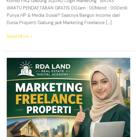
Komisi FAQ Gabung SQUAD Login Marketing BATAS
WAKTU PENDAFTARAN GRATIS 00Jam : 00Menit : 00Detik
Punya HP & Media Sosial? Saatnya Bangun Income dari
Dunia Properti Gabung jadi Marketing Freelance […]
Read More »
Lowongan
Marketing
Freelance
Properti
&
Peluang
Income
Properti
|
RDA
LAND