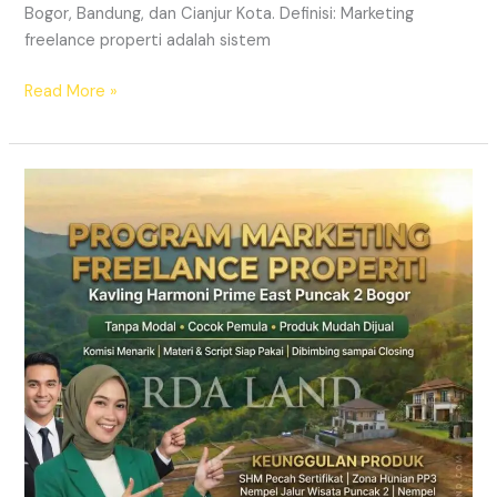
Bogor, Bandung, dan Cianjur Kota. Definisi: Marketing
freelance properti adalah sistem
Read More »
Lowongan
Marketing
Property
Freelance
Jabodetabek
2026
|
RDA
LAND