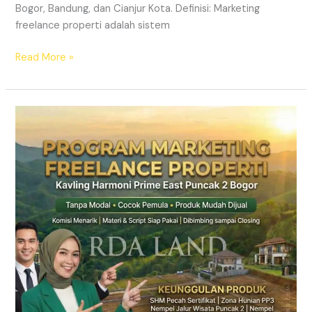
Bogor, Bandung, dan Cianjur Kota. Definisi: Marketing
freelance properti adalah sistem
Read More »
Lowongan
Marketing
Property
Freelance
Jabodetabek
2026
|
RDA
LAND