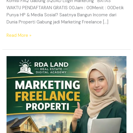
Komisi FAQ Gabung SQUAD Login Marketing BATAS
WAKTU PENDAFTARAN GRATIS 00Jam : 00Menit : 00Detik
Punya HP & Media Sosial? Saatnya Bangun Income dari
Dunia Properti Gabung jadi Marketing Freelance […]
Read More »
Lowongan
Marketing
Freelance
Properti
&
Peluang
Income
Properti
|
RDA
LAND