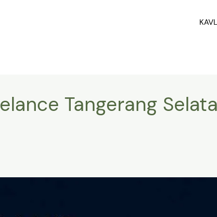
KAV
eelance Tangerang Selat