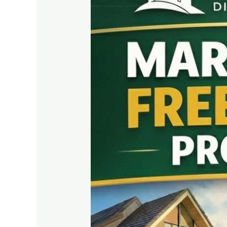
&
Peluang
Income
Properti
|
RDA
LAND