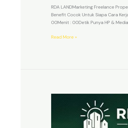
RDA LANDMarketing Freelance Proper
Benefit Cocok Untuk Siapa Cara K
00Menit : 00Detik Punya HP & Media 
Read More »
Lowongan
Marketing
Freelance
Properti