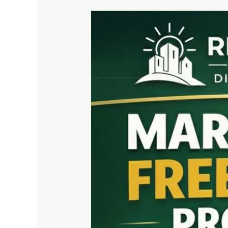
REKRUTMEN
MARKETING
FREELANCE
Properti
Tanpa
Modal
|
RDA
LAND