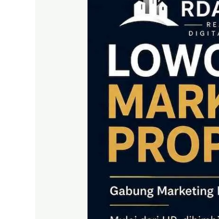
|
Gabung
Marketing
Properti
RDA
LAND