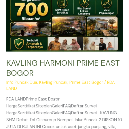
KAVLING HARMONI PRIME EAST
BOGOR
Info Puncak Dua
,
Kavling Puncak
,
Prime East Bogor
/
RDA
LAND
RDA LANDPrime East Bogor
HargaSertifikatSiteplanGaleriFAQDaftar Survei
HargaSertifikatSiteplanGaleriFAQDaftar Survei KAVLING
SHM Dekat Tol Citeureup Nempel Jalur Puncak 2 DISKON 10
JUTA DI BULAN INI Cocok untuk aset jangka panjang, villa,