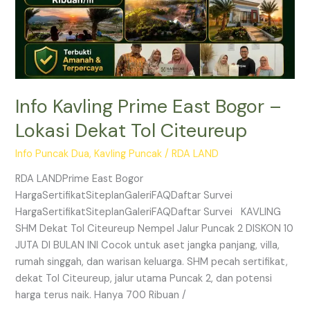
Tol
Citeureup
Info Kavling Prime East Bogor –
Lokasi Dekat Tol Citeureup
Info Puncak Dua
,
Kavling Puncak
/
RDA LAND
RDA LANDPrime East Bogor
HargaSertifikatSiteplanGaleriFAQDaftar Survei
HargaSertifikatSiteplanGaleriFAQDaftar Survei KAVLING
SHM Dekat Tol Citeureup Nempel Jalur Puncak 2 DISKON 10
JUTA DI BULAN INI Cocok untuk aset jangka panjang, villa,
rumah singgah, dan warisan keluarga. SHM pecah sertifikat,
dekat Tol Citeureup, jalur utama Puncak 2, dan potensi
harga terus naik. Hanya 700 Ribuan /