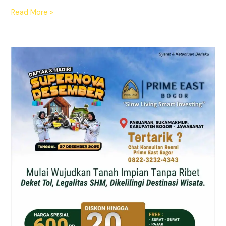
Read More »
Supernova
Prime
East
Bogor
–
Tanah
Kavling
SHM
Dekat
Exit
Citeureup