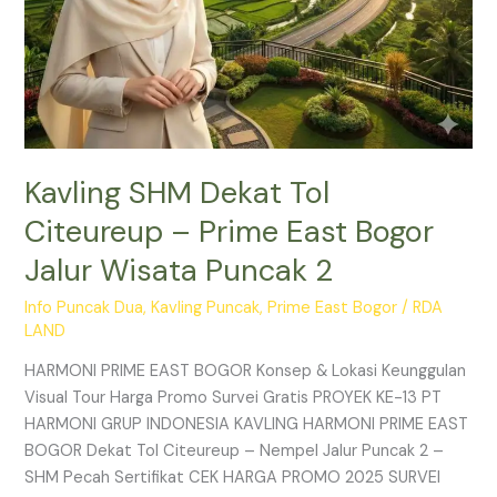
Puncak
2
Kavling SHM Dekat Tol
Citeureup – Prime East Bogor
Jalur Wisata Puncak 2
Info Puncak Dua
,
Kavling Puncak
,
Prime East Bogor
/
RDA
LAND
HARMONI PRIME EAST BOGOR Konsep & Lokasi Keunggulan
Visual Tour Harga Promo Survei Gratis PROYEK KE-13 PT
HARMONI GRUP INDONESIA KAVLING HARMONI PRIME EAST
BOGOR Dekat Tol Citeureup – Nempel Jalur Puncak 2 –
SHM Pecah Sertifikat CEK HARGA PROMO 2025 SURVEI