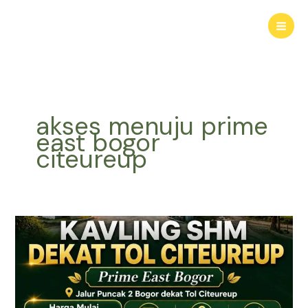
Lewati
ke
konten
akses menuju prime
east bogor
citeureup
KAVLING
HARMONI
PRIME
EAST
BOGOR