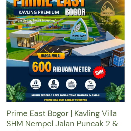
Bogor
|
Kavling
Villa
SHM
Nempel
Jalan
Puncak
2
&
Dekat
Tol
Prime East Bogor | Kavling Villa
SHM Nempel Jalan Puncak 2 &