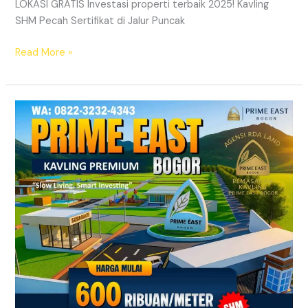
LOKASI GRATIS Investasi properti terbaik 2025! Kavling
SHM Pecah Sertifikat di Jalur Puncak
Read More »
Kavling
SHM
Dekat
Exit
Tol
Citeureup
Bogor
Timur