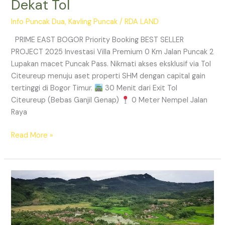
Dekat Tol
Info Puncak Dua
,
Kavling Puncak
/
RDA LAND
PRIME EAST BOGOR Priority Booking BEST SELLER
PROJECT 2025 Investasi Villa Premium 0 Km Jalan Puncak 2
Lupakan macet Puncak Pass. Nikmati akses eksklusif via Tol
Citeureup menuju aset properti SHM dengan capital gain
tertinggi di Bogor Timur.
30 Menit dari Exit Tol
Citeureup (Bebas Ganjil Genap)
0 Meter Nempel Jalan
Raya
Read More »
Tanah
Kavling
Villa
Prime
East