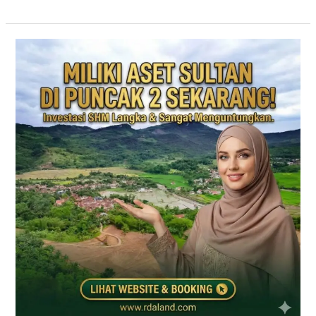
PRIME
EAST
BOGOR
|
KAVLING
VILLA
JALUR
PUNCAK
2
DEKAT
TOL
CITEUREUP