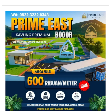
Prime
East
Bogor
–
Tanah
Kavling
Villa
Dekat
Exit
Tol
Sentul
&
Citeureup