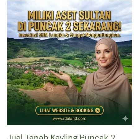
Jual
Tanah
Kavling
Puncak
2
SHM
–
Prime
East
Bogor
(View
Gunung
&
Sawah)
Jual Tanah Kavling Puncak 2