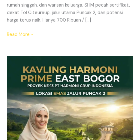
rumah singgah, dan warisan keluarga. SHM pecah sertifikat,
dekat Tol Citeureup, jalur utama Puncak 2, dan potensi
harga terus naik. Hanya 700 Ribuan / […]
Read More »
Kavling
SHM
Dekat
Tol
Citeureup
–
Prime
East
Bogor
Jalur
Wisata