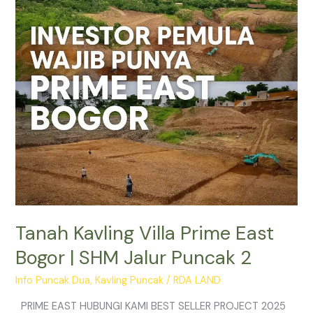
Bogor
|
SHM
Jalur
Puncak
2
Tanah Kavling Villa Prime East
Bogor | SHM Jalur Puncak 2
Info Puncak Dua
,
Kavling Puncak
/
RDA LAND
PRIME EAST HUBUNGI KAMI BEST SELLER PROJECT 2025