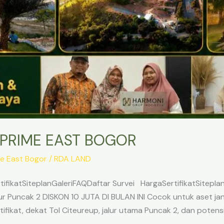
 PRIME EAST BOGOR
e East Bogor
/
RDA LAND
ifikatSiteplanGaleriFAQDaftar Survei HargaSertifikatSitepl
 Puncak 2 DISKON 10 JUTA DI BULAN INI Cocok untuk aset jangk
ifikat, dekat Tol Citeureup, jalur utama Puncak 2, dan potens