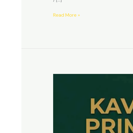
Read More »
Kavling
SHM
Dekat
Tol
Citeureup
–
Prime