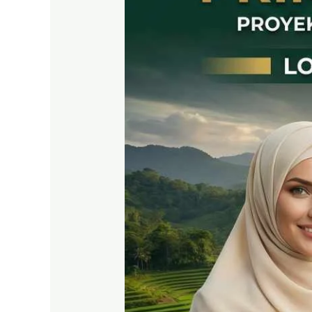
East
Bogor
Jalur
Wisata
Puncak
2