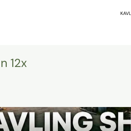
KAV
an 12x