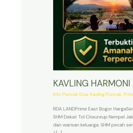
KAVLING HARMONI
Info Puncak Dua
,
Kavling Puncak
,
Prim
RDA LANDPrime East Bogor HargaSert
SHM Dekat Tol Citeureup Nempel Jalur
dan warisan keluarga. SHM pecah sert
/ […]