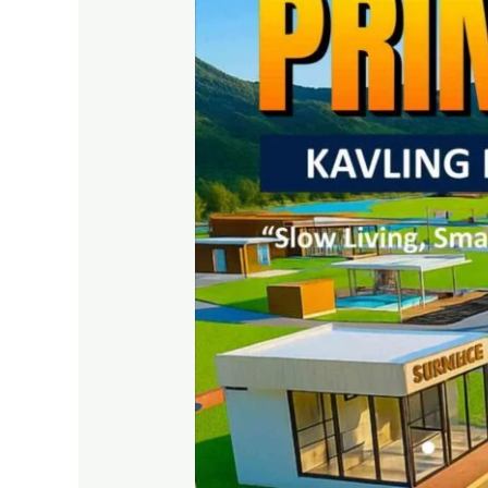
Exit
Tol
Citeureup
Bogor
Timur