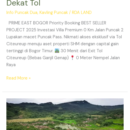
Dekat Tol
Info Puncak Dua
,
Kavling Puncak
/
RDA LAND
PRIME EAST BOGOR Priority Booking BEST SELLER
PROJECT 2025 Investasi Villa Premium 0 Km Jalan Puncak 2
Lupakan macet Puncak Pass. Nikmati akses eksklusif via Tol
Citeureup menuju aset properti SHM dengan capital gain
tertinggi di Bogor Timur.
30 Menit dari Exit Tol
Citeureup (Bebas Ganjil Genap)
0 Meter Nempel Jalan
Raya
Read More »
Tanah
Kavling
Villa
Prime
East