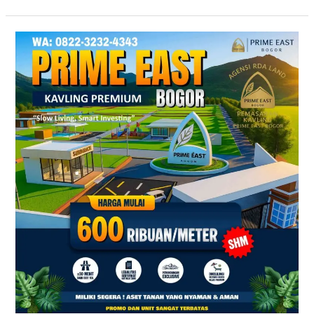
Prime
East
Bogor
–
Tanah
Kavling
Villa
Dekat
Exit
Tol
Sentul
&
Citeureup