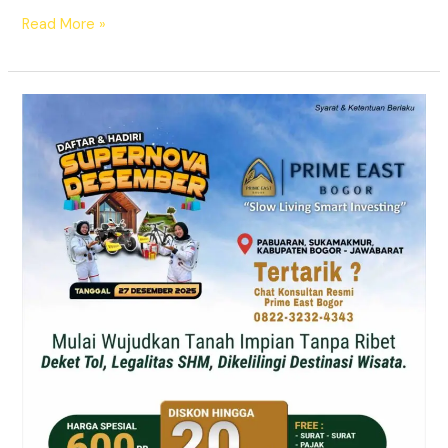
Read More »
Supernova
Prime
East
Bogor
–
Tanah
Kavling
SHM
Dekat
Exit
Citeureup