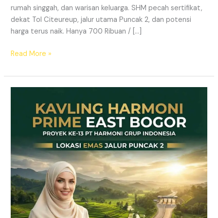
rumah singgah, dan warisan keluarga. SHM pecah sertifikat,
dekat Tol Citeureup, jalur utama Puncak 2, dan potensi
harga terus naik. Hanya 700 Ribuan / […]
Read More »
Kavling
SHM
Dekat
Tol
Citeureup
–
Prime
East
Bogor
Jalur
Wisata