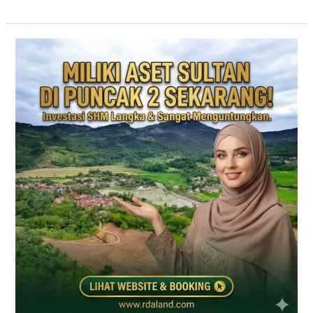
PRIME
EAST
BOGOR
|
KAVLING
VILLA
JALUR
PUNCAK
2
DEKAT
TOL
CITEUREUP