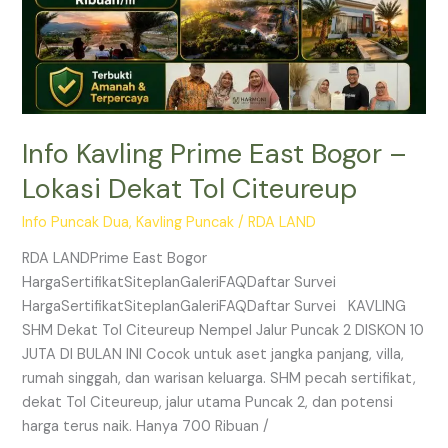
Tol
Citeureup
Info Kavling Prime East Bogor –
Lokasi Dekat Tol Citeureup
Info Puncak Dua
,
Kavling Puncak
/
RDA LAND
RDA LANDPrime East Bogor
HargaSertifikatSiteplanGaleriFAQDaftar Survei
HargaSertifikatSiteplanGaleriFAQDaftar Survei KAVLING
SHM Dekat Tol Citeureup Nempel Jalur Puncak 2 DISKON 10
JUTA DI BULAN INI Cocok untuk aset jangka panjang, villa,
rumah singgah, dan warisan keluarga. SHM pecah sertifikat,
dekat Tol Citeureup, jalur utama Puncak 2, dan potensi
harga terus naik. Hanya 700 Ribuan /