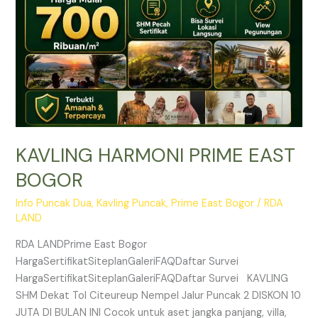
KAVLING HARMONI PRIME EAST
BOGOR
Info Puncak Dua
,
Kavling Puncak
,
Prime East Bogor
/
RDA
LAND
RDA LANDPrime East Bogor
HargaSertifikatSiteplanGaleriFAQDaftar Survei
HargaSertifikatSiteplanGaleriFAQDaftar Survei KAVLING
SHM Dekat Tol Citeureup Nempel Jalur Puncak 2 DISKON 10
JUTA DI BULAN INI Cocok untuk aset jangka panjang, villa,