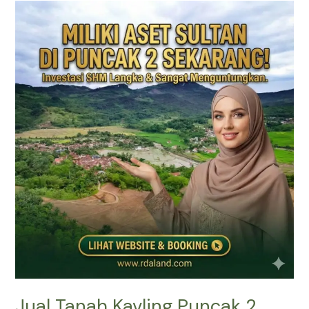
Jual
Tanah
Kavling
Puncak
2
SHM
–
Prime
East
Bogor
(View
Gunung
&
Sawah)
Jual Tanah Kavling Puncak 2