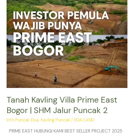
Bogor
|
SHM
Jalur
Puncak
2
Tanah Kavling Villa Prime East
Bogor | SHM Jalur Puncak 2
Info Puncak Dua
,
Kavling Puncak
/
RDA LAND
PRIME EAST HUBUNGI KAMI BEST SELLER PROJECT 2025