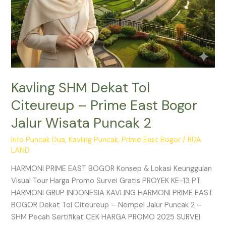
Puncak
2
Kavling SHM Dekat Tol
Citeureup – Prime East Bogor
Jalur Wisata Puncak 2
Info Puncak Dua
,
Kavling Puncak
,
Prime East Bogor
/
RDA
LAND
HARMONI PRIME EAST BOGOR Konsep & Lokasi Keunggulan
Visual Tour Harga Promo Survei Gratis PROYEK KE-13 PT
HARMONI GRUP INDONESIA KAVLING HARMONI PRIME EAST
BOGOR Dekat Tol Citeureup – Nempel Jalur Puncak 2 –
SHM Pecah Sertifikat CEK HARGA PROMO 2025 SURVEI