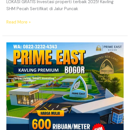
LOKASI GRATIS Investasi properti terbaik 2025! Kavling
SHM Pecah Sertifikat di Jalur Puncak
Read More »
Kavling
SHM
Dekat
Exit
Tol
Citeureup
Bogor
Timur