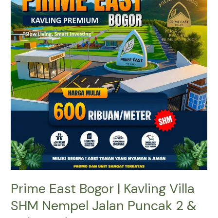
Bogor
|
Kavling
Villa
SHM
Nempel
Jalan
Puncak
2
&
Dekat
Tol
Prime East Bogor | Kavling Villa
SHM Nempel Jalan Puncak 2 &