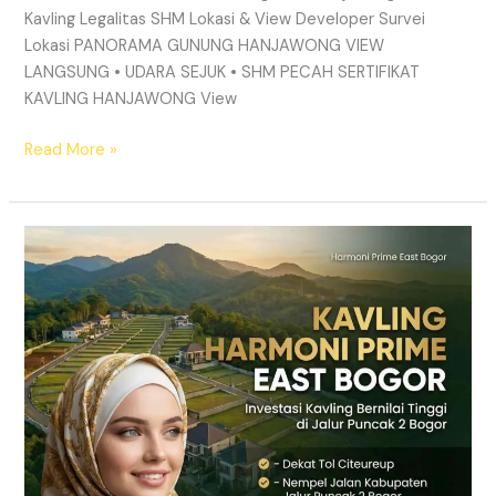
Kavling Legalitas SHM Lokasi & View Developer Survei
Lokasi PANORAMA GUNUNG HANJAWONG VIEW
LANGSUNG • UDARA SEJUK • SHM PECAH SERTIFIKAT
KAVLING HANJAWONG View
Read More »
Kavling
Sukamakmur
Puncak
2
Bogor
|
View
Gunung
Hanjawong
&