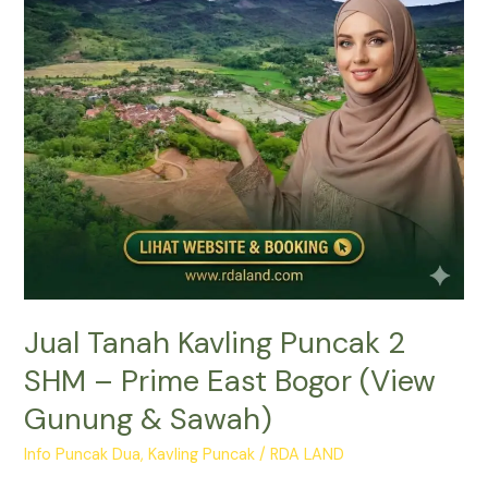
SHM
–
Prime
East
Bogor
(View
Gunung
&
Sawah)
Jual Tanah Kavling Puncak 2
SHM – Prime East Bogor (View
Gunung & Sawah)
Info Puncak Dua
,
Kavling Puncak
/
RDA LAND