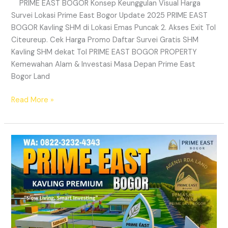
PRIME EAST BOGOR Konsep Keunggulan Visual Harga
Survei Lokasi Prime East Bogor Update 2025 PRIME EAST
BOGOR Kavling SHM di Lokasi Emas Puncak 2. Akses Exit Tol
Citeureup. Cek Harga Promo Daftar Survei Gratis SHM
Kavling SHM dekat Tol PRIME EAST BOGOR PROPERTY
Kemewahan Alam & Investasi Masa Depan Prime East
Bogor Land
Read More »
Prime
East
Bogor
|
Kavling
Villa
SHM
Nempel