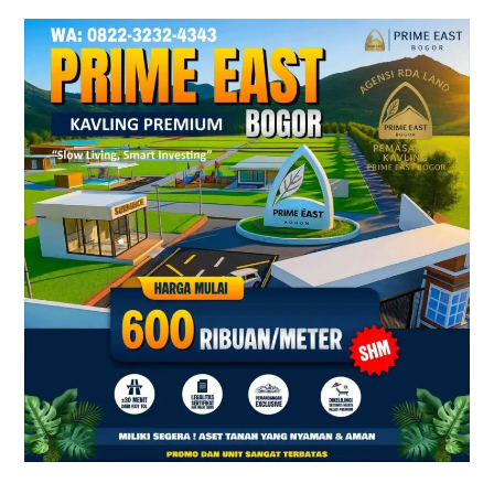
Kavling
SHM
Dekat
Exit
Tol
Citeureup
Bogor
Timur