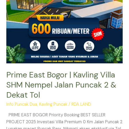
Jalan
Puncak
2
&
Dekat
Tol
Prime East Bogor | Kavling Villa
SHM Nempel Jalan Puncak 2 &
Dekat Tol
Info Puncak Dua
,
Kavling Puncak
/
RDA LAND
PRIME EAST BOGOR Priority Booking BEST SELLER
PROJECT 2025 Investasi Villa Premium 0 Km Jalan Puncak 2
Lupakan macet Puncak Pass. Nikmati akses eksklusif via Tol