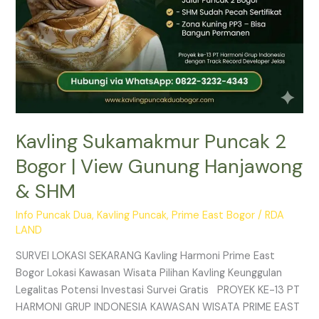
SHM
Kavling Sukamakmur Puncak 2
Bogor | View Gunung Hanjawong
& SHM
Info Puncak Dua
,
Kavling Puncak
,
Prime East Bogor
/
RDA
LAND
SURVEI LOKASI SEKARANG Kavling Harmoni Prime East
Bogor Lokasi Kawasan Wisata Pilihan Kavling Keunggulan
Legalitas Potensi Investasi Survei Gratis PROYEK KE-13 PT
HARMONI GRUP INDONESIA KAWASAN WISATA PRIME EAST