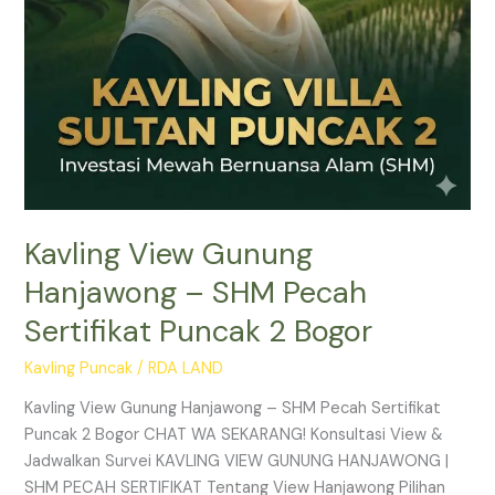
2
Bogor
Kavling View Gunung
Hanjawong – SHM Pecah
Sertifikat Puncak 2 Bogor
Kavling Puncak
/
RDA LAND
Kavling View Gunung Hanjawong – SHM Pecah Sertifikat
Puncak 2 Bogor CHAT WA SEKARANG! Konsultasi View &
Jadwalkan Survei KAVLING VIEW GUNUNG HANJAWONG |
SHM PECAH SERTIFIKAT Tentang View Hanjawong Pilihan