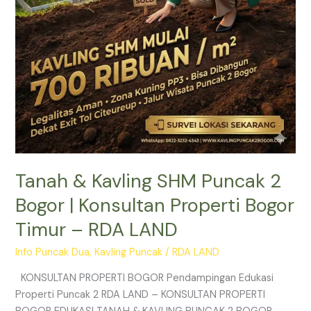
Konsultan
Properti
Bogor
Timur
–
RDA
LAND
Tanah & Kavling SHM Puncak 2
Bogor | Konsultan Properti Bogor
Timur – RDA LAND
Info Puncak Dua
,
Kavling Puncak
/
RDA LAND
KONSULTAN PROPERTI BOGOR Pendampingan Edukasi
Properti Puncak 2 RDA LAND – KONSULTAN PROPERTI