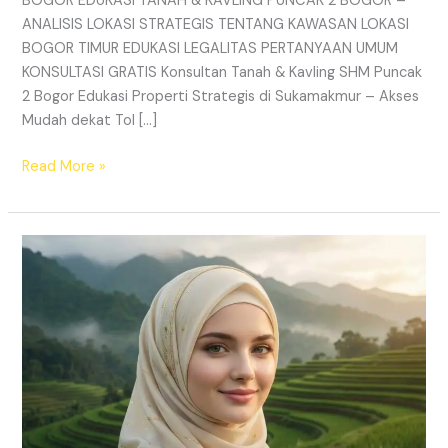
BOGOR EDUKASI TANAH & KAVLING PUNCAK 2 BOGOR –
ANALISIS LOKASI STRATEGIS TENTANG KAWASAN LOKASI
BOGOR TIMUR EDUKASI LEGALITAS PERTANYAAN UMUM
KONSULTASI GRATIS Konsultan Tanah & Kavling SHM Puncak
2 Bogor Edukasi Properti Strategis di Sukamakmur – Akses
Mudah dekat Tol […]
Read More »
Kavling
View
Gunung
Hanjawong
–
SHM
Pecah
Sertifikat
Puncak