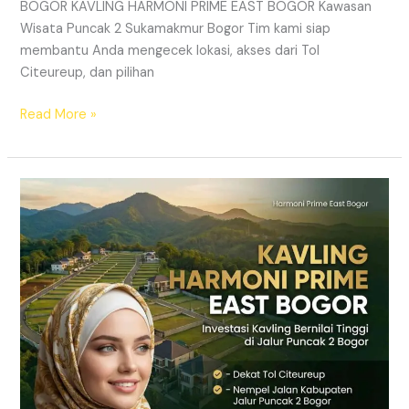
BOGOR KAVLING HARMONI PRIME EAST BOGOR Kawasan
Wisata Puncak 2 Sukamakmur Bogor Tim kami siap
membantu Anda mengecek lokasi, akses dari Tol
Citeureup, dan pilihan
Read More »
Kavling
Puncak
2
Bogor
Dekat
Citeureup
|
Akses
Jalur
Puncak
2