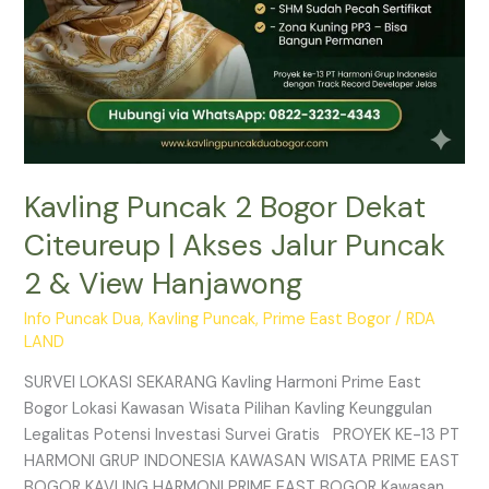
&
View
Hanjawong
Kavling Puncak 2 Bogor Dekat
Citeureup | Akses Jalur Puncak
2 & View Hanjawong
Info Puncak Dua
,
Kavling Puncak
,
Prime East Bogor
/
RDA
LAND
SURVEI LOKASI SEKARANG Kavling Harmoni Prime East
Bogor Lokasi Kawasan Wisata Pilihan Kavling Keunggulan
Legalitas Potensi Investasi Survei Gratis PROYEK KE-13 PT
HARMONI GRUP INDONESIA KAWASAN WISATA PRIME EAST
BOGOR KAVLING HARMONI PRIME EAST BOGOR Kawasan