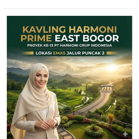
Kavling
SHM
Dekat
Tol
Citeureup
–
Prime
East
Bogor
Jalur
Wisata
Puncak
2