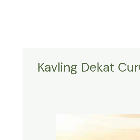
Lewati
ke
konten
Kavling Dekat Cu
Tanah
&
Kavling