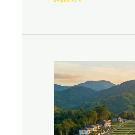
Read More »
Kavling
Sukamakmur
Puncak
2
Bogor
|
View
Gunung
Hanjawong