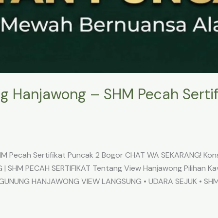
g Hanjawong – SHM Pecah Sertif
M Pecah Sertifikat Puncak 2 Bogor CHAT WA SEKARANG! Konsu
HM PECAH SERTIFIKAT Tentang View Hanjawong Pilihan Kavli
A GUNUNG HANJAWONG VIEW LANGSUNG • UDARA SEJUK • SHM