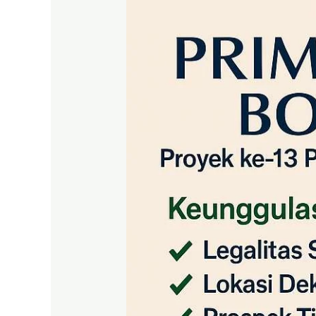
Puncak
2
·
Sukamakmur
–
RDA
LAND