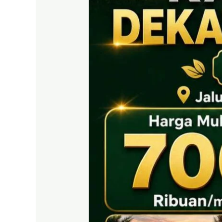
SHM
Bogor
–
Prime
East
Puncak
2
(Official)