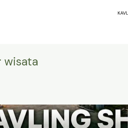
KAV
r wisata