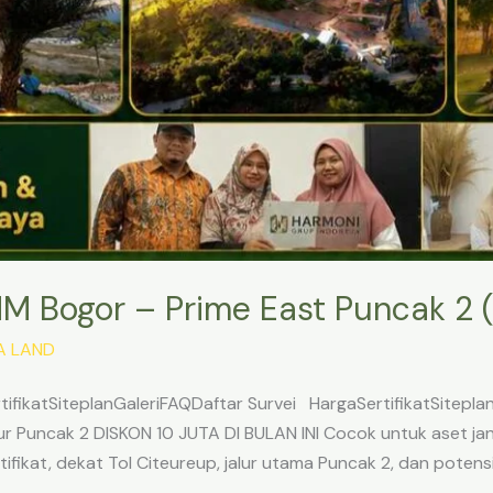
SHM Bogor – Prime East Puncak 2 (O
A LAND
ifikatSiteplanGaleriFAQDaftar Survei HargaSertifikatSitepl
 Puncak 2 DISKON 10 JUTA DI BULAN INI Cocok untuk aset jangk
ifikat, dekat Tol Citeureup, jalur utama Puncak 2, dan potens