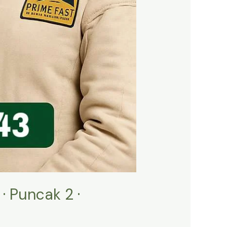
· Puncak 2 ·