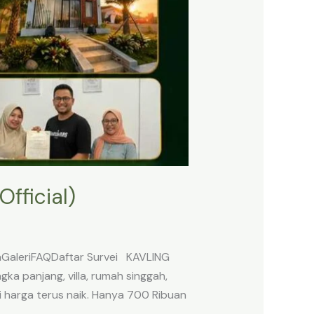
fficial)
anGaleriFAQDaftar Survei KAVLING
a panjang, villa, rumah singgah,
i harga terus naik. Hanya 700 Ribuan