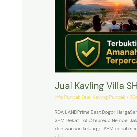
Jual Kavling Villa 
Info Puncak Dua
,
Kavling Puncak
/
RD
RDA LANDPrime East Bogor HargaSert
SHM Dekat Tol Citeureup Nempel Jalur
dan warisan keluarga. SHM pecah sert
/ […]