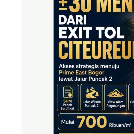
BOGOR
DEKAT
TOL
CITEUREUP
SHM
PECAH
SERTIFIKAT