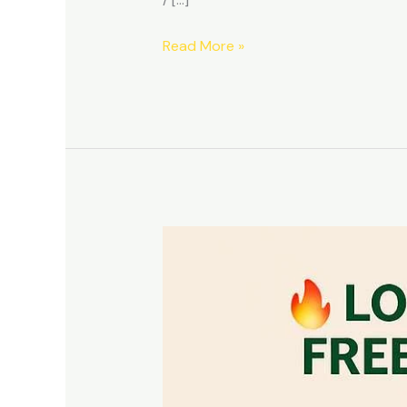
Read More »
Lowongan
Marketing
Freelance
Properti
Bogor
Timur
·