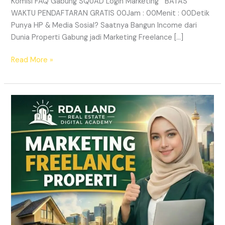
Komisi FAQ Gabung SQUAD Login Marketing BATAS
WAKTU PENDAFTARAN GRATIS 00Jam : 00Menit : 00Detik
Punya HP & Media Sosial? Saatnya Bangun Income dari
Dunia Properti Gabung jadi Marketing Freelance […]
Read More »
Lowongan
Marketing
Freelance
Properti
&
Peluang
Income
Properti
|
RDA
LAND