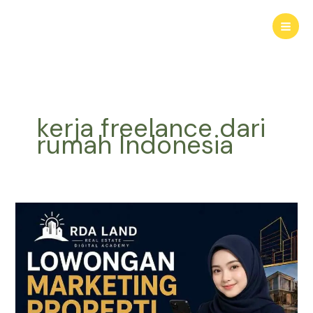
Lewati
ke
konten
kerja freelance dari
rumah Indonesia
Lowongan
Marketing
Properti
|
Gabung
Marketing
Properti