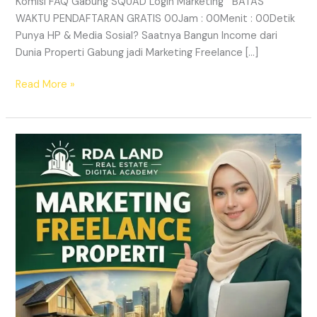
Komisi FAQ Gabung SQUAD Login Marketing BATAS
WAKTU PENDAFTARAN GRATIS 00Jam : 00Menit : 00Detik
Punya HP & Media Sosial? Saatnya Bangun Income dari
Dunia Properti Gabung jadi Marketing Freelance […]
Read More »
Lowongan
Marketing
Freelance
Properti
&
Peluang
Income
Properti
|
RDA
LAND