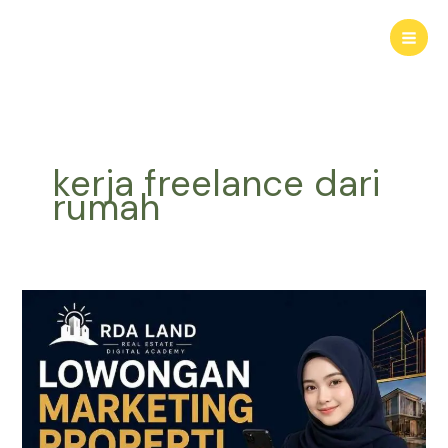
Lewati
ke
konten
kerja freelance dari
rumah
Lowongan
Marketing
Properti
|
Gabung
Marketing
Properti