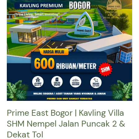
|
Kavling
Villa
SHM
Nempel
Jalan
Puncak
2
&
Dekat
Tol
Prime East Bogor | Kavling Villa
SHM Nempel Jalan Puncak 2 &
Dekat Tol