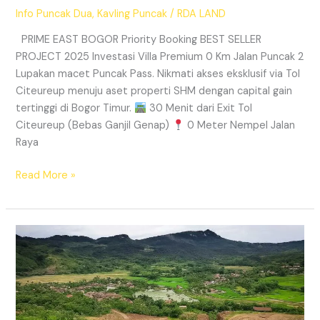
Info Puncak Dua
,
Kavling Puncak
/
RDA LAND
PRIME EAST BOGOR Priority Booking BEST SELLER
PROJECT 2025 Investasi Villa Premium 0 Km Jalan Puncak 2
Lupakan macet Puncak Pass. Nikmati akses eksklusif via Tol
Citeureup menuju aset properti SHM dengan capital gain
tertinggi di Bogor Timur.
30 Menit dari Exit Tol
Citeureup (Bebas Ganjil Genap)
0 Meter Nempel Jalan
Raya
Read More »
Tanah
Kavling
Villa
Prime
East
Bogor