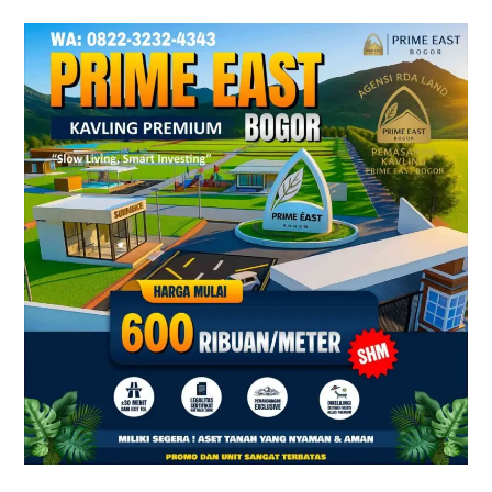
Prime
East
Bogor
–
Tanah
Kavling
Villa
Dekat
Exit
Tol
Sentul
&
Citeureup