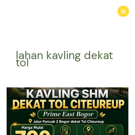
Lewati
ke
konten
lahan kavling dekat
tol
KAVLING
HARMONI
PRIME
EAST
BOGOR