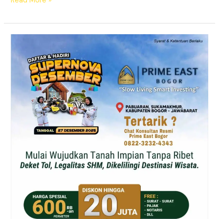
Read More »
Supernova
Prime
East
Bogor
–
Tanah
Kavling
SHM
Dekat
Exit
Citeureup