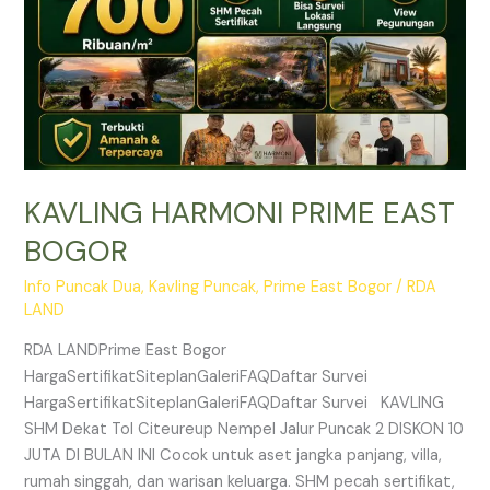
KAVLING HARMONI PRIME EAST
BOGOR
Info Puncak Dua
,
Kavling Puncak
,
Prime East Bogor
/
RDA
LAND
RDA LANDPrime East Bogor
HargaSertifikatSiteplanGaleriFAQDaftar Survei
HargaSertifikatSiteplanGaleriFAQDaftar Survei KAVLING
SHM Dekat Tol Citeureup Nempel Jalur Puncak 2 DISKON 10
JUTA DI BULAN INI Cocok untuk aset jangka panjang, villa,
rumah singgah, dan warisan keluarga. SHM pecah sertifikat,