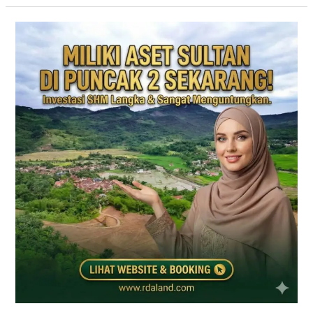
PRIME
EAST
BOGOR
|
KAVLING
VILLA
JALUR
PUNCAK
2
DEKAT
TOL
CITEUREUP