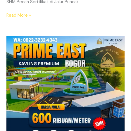
SHM Pecah Sertifikat di Jalur Puncak
Read More »
Kavling
SHM
Dekat
Exit
Tol
Citeureup
Bogor
Timur