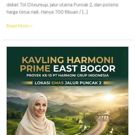
dekat Tol Citeureup, jalur utama Puncak 2, dan potensi
harga terus naik. Hanya 700 Ribuan / […]
Read More »
Kavling
SHM
Dekat
Tol
Citeureup
–
Prime
East
Bogor
Jalur
Wisata
Puncak