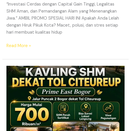
“Investasi Cerdas dengan Capital Gain Tinggi, Legalitas
SHM Aman, dan Pemandangan Alam yang Menenangkan
Jiwa.” AMBIL PROMO SPESIAL HARI INI Apakah Anda Lelah
dengan Hiruk Pikuk Kota? Macet, polusi, dan stres setiap
hari membuat kualitas hidup
Read More »
Info
Kavling
Prime
East
Bogor
–
Lokasi
Dekat
Tol