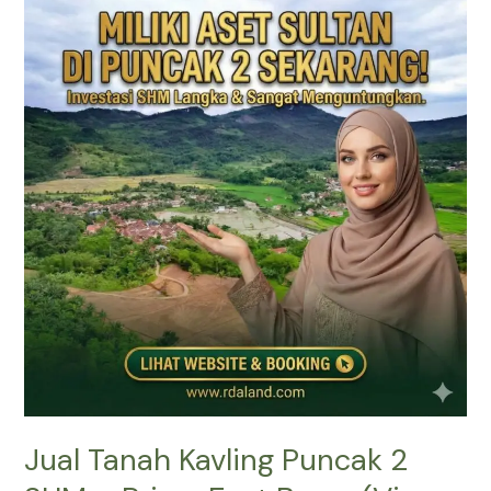
Tanah
Kavling
Puncak
2
SHM
–
Prime
East
Bogor
(View
Gunung
&
Sawah)
Jual Tanah Kavling Puncak 2