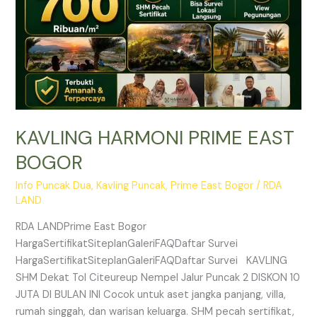
KAVLING HARMONI PRIME EAST
BOGOR
Info Puncak Dua
,
Kavling Puncak
,
Prime East Bogor
/
RDA
LAND
RDA LANDPrime East Bogor
HargaSertifikatSiteplanGaleriFAQDaftar Survei
HargaSertifikatSiteplanGaleriFAQDaftar Survei KAVLING
SHM Dekat Tol Citeureup Nempel Jalur Puncak 2 DISKON 10
JUTA DI BULAN INI Cocok untuk aset jangka panjang, villa,
rumah singgah, dan warisan keluarga. SHM pecah sertifikat,