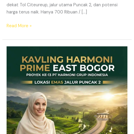
dekat Tol Citeureup, jalur utama Puncak 2, dan potensi
harga terus naik. Hanya 700 Ribuan / […]
Read More »
Kavling
SHM
Dekat
Tol
Citeureup
–
Prime
East
Bogor
Jalur
Wisata
Puncak