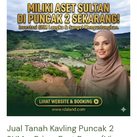
Tanah
Kavling
Puncak
2
SHM
–
Prime
East
Bogor
(View
Gunung
&
Sawah)
Jual Tanah Kavling Puncak 2