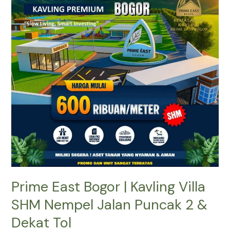
|
Kavling
Villa
SHM
Nempel
Jalan
Puncak
2
&
Dekat
Tol
Prime East Bogor | Kavling Villa
SHM Nempel Jalan Puncak 2 &
Dekat Tol