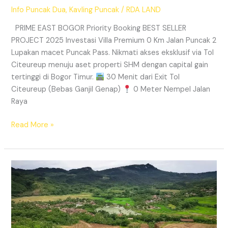
Info Puncak Dua
,
Kavling Puncak
/
RDA LAND
PRIME EAST BOGOR Priority Booking BEST SELLER
PROJECT 2025 Investasi Villa Premium 0 Km Jalan Puncak 2
Lupakan macet Puncak Pass. Nikmati akses eksklusif via Tol
Citeureup menuju aset properti SHM dengan capital gain
tertinggi di Bogor Timur.
30 Menit dari Exit Tol
Citeureup (Bebas Ganjil Genap)
0 Meter Nempel Jalan
Raya
Read More »
Tanah
Kavling
Villa
Prime
East
Bogor