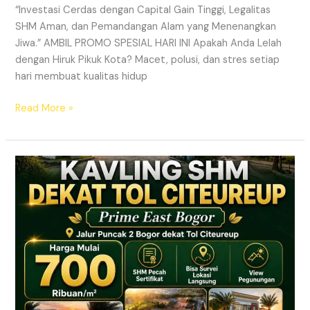
“Investasi Cerdas dengan Capital Gain Tinggi, Legalitas
SHM Aman, dan Pemandangan Alam yang Menenangkan
Jiwa.” AMBIL PROMO SPESIAL HARI INI Apakah Anda Lelah
dengan Hiruk Pikuk Kota? Macet, polusi, dan stres setiap
hari membuat kualitas hidup
Read More »
Info
Kavling
Prime
East
Bogor
–
Lokasi
Dekat
Tol