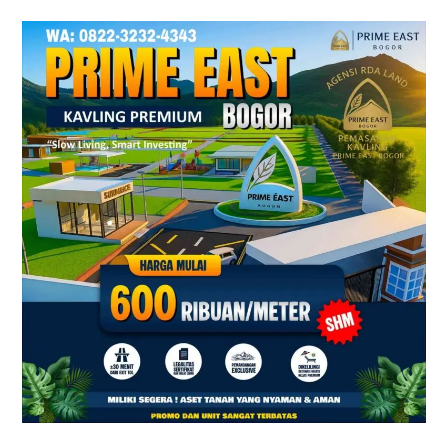
Prime
East
Bogor
–
Tanah
Kavling
Villa
Dekat
Exit
Tol
Sentul
&
Citeureup