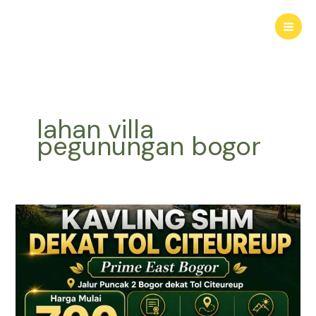
Lewati
ke
konten
lahan villa
pegunungan bogor
KAVLING
HARMONI
PRIME
EAST
BOGOR