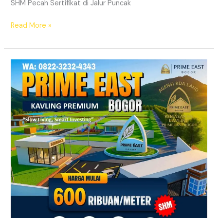
SHM Pecah Sertifikat di Jalur Puncak
Read More »
Kavling
SHM
Dekat
Exit
Tol
Citeureup
Bogor
Timur