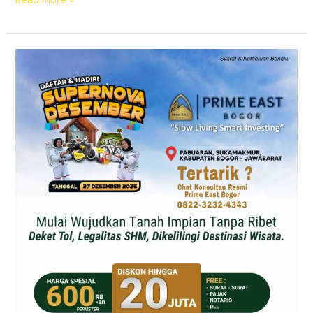
Read More »
Supernova
Prime
East
Bogor
–
Tanah
Kavling
SHM
Dekat
Exit
Citeureup