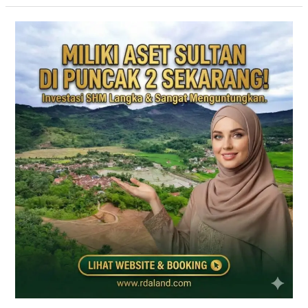
PRIME
EAST
BOGOR
|
KAVLING
VILLA
JALUR
PUNCAK
2
DEKAT
TOL
CITEUREUP