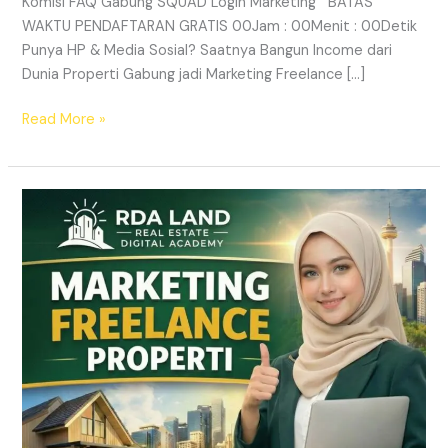
Komisi FAQ Gabung SQUAD Login Marketing BATAS
WAKTU PENDAFTARAN GRATIS 00Jam : 00Menit : 00Detik
Punya HP & Media Sosial? Saatnya Bangun Income dari
Dunia Properti Gabung jadi Marketing Freelance […]
Read More »
Lowongan
Marketing
Freelance
Properti
&
Peluang
Income
Properti
|
RDA
LAND