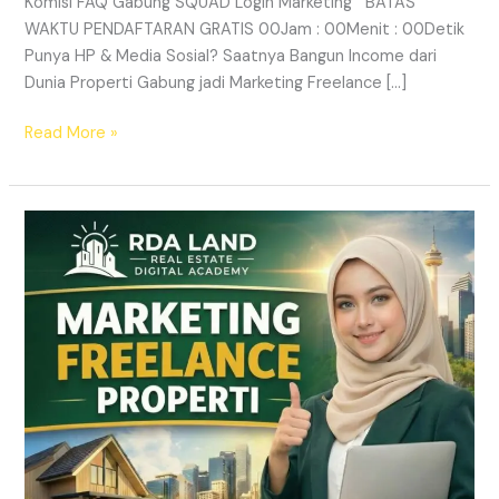
Komisi FAQ Gabung SQUAD Login Marketing BATAS
WAKTU PENDAFTARAN GRATIS 00Jam : 00Menit : 00Detik
Punya HP & Media Sosial? Saatnya Bangun Income dari
Dunia Properti Gabung jadi Marketing Freelance […]
Read More »
Lowongan
Marketing
Freelance
Properti
&
Peluang
Income
Properti
|
RDA
LAND