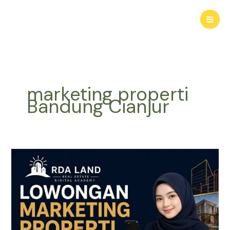
Lewati
ke
konten
marketing properti
Bandung Cianjur
Lowongan
Marketing
Properti
|
Gabung
Marketing
Properti