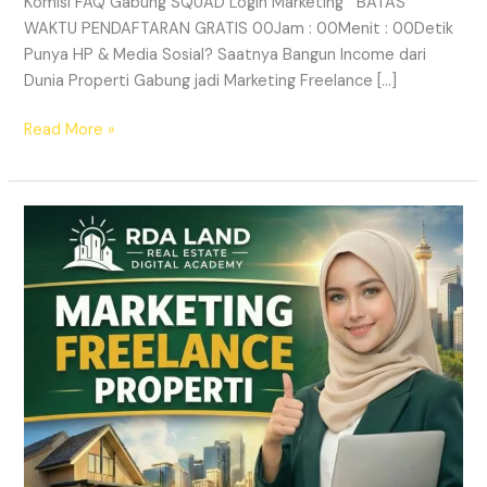
Komisi FAQ Gabung SQUAD Login Marketing BATAS
WAKTU PENDAFTARAN GRATIS 00Jam : 00Menit : 00Detik
Punya HP & Media Sosial? Saatnya Bangun Income dari
Dunia Properti Gabung jadi Marketing Freelance […]
Read More »
Lowongan
Marketing
Freelance
Properti
&
Peluang
Income
Properti
|
RDA
LAND