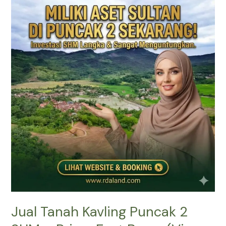
Tanah
Kavling
Puncak
2
SHM
–
Prime
East
Bogor
(View
Gunung
&
Sawah)
Jual Tanah Kavling Puncak 2