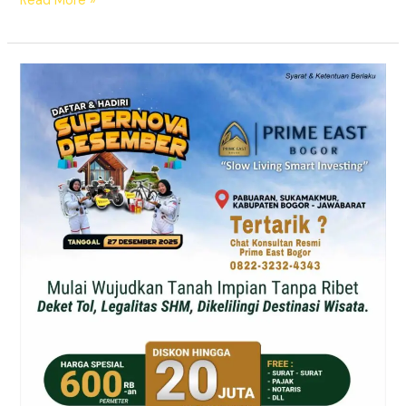
Read More »
Supernova
Prime
East
Bogor
–
Tanah
Kavling
SHM
Dekat
Exit
Citeureup