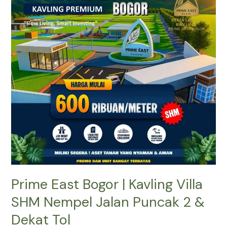
|
Kavling
Villa
SHM
Nempel
Jalan
Puncak
2
&
Dekat
Tol
Prime East Bogor | Kavling Villa
SHM Nempel Jalan Puncak 2 &
Dekat Tol