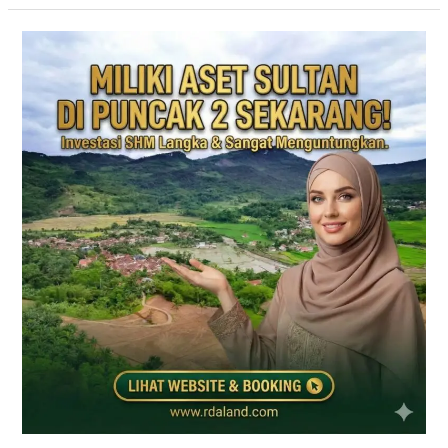
PRIME
EAST
BOGOR
|
KAVLING
VILLA
JALUR
PUNCAK
2
DEKAT
TOL
CITEUREUP