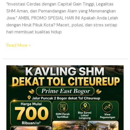
“Investasi Cerdas dengan Capital Gain Tinggi, Legalitas
SHM Aman, dan Pemandangan Alam yang Menenangkan
Jiwa.” AMBIL PROMO SPESIAL HARI INI Apakah Anda Lelah
dengan Hiruk Pikuk Kota? Macet, polusi, dan stres setiap
hari membuat kualitas hidup
Read More »
Info
Kavling
Prime
East
Bogor
–
Lokasi
Dekat
Tol