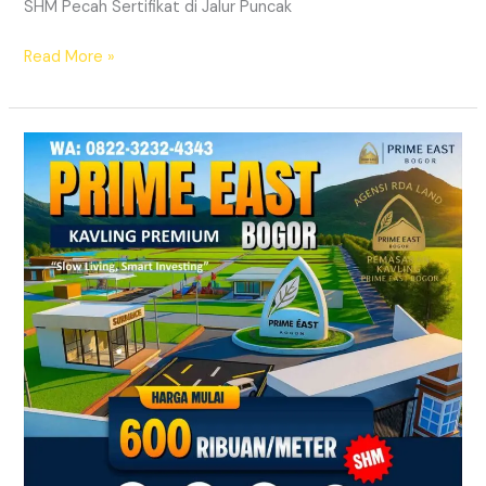
SHM Pecah Sertifikat di Jalur Puncak
Read More »
Kavling
SHM
Dekat
Exit
Tol
Citeureup
Bogor
Timur