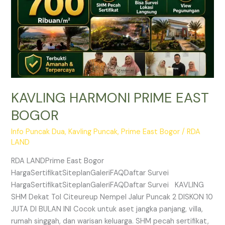
KAVLING HARMONI PRIME EAST
BOGOR
Info Puncak Dua
,
Kavling Puncak
,
Prime East Bogor
/
RDA
LAND
RDA LANDPrime East Bogor
HargaSertifikatSiteplanGaleriFAQDaftar Survei
HargaSertifikatSiteplanGaleriFAQDaftar Survei KAVLING
SHM Dekat Tol Citeureup Nempel Jalur Puncak 2 DISKON 10
JUTA DI BULAN INI Cocok untuk aset jangka panjang, villa,
rumah singgah, dan warisan keluarga. SHM pecah sertifikat,