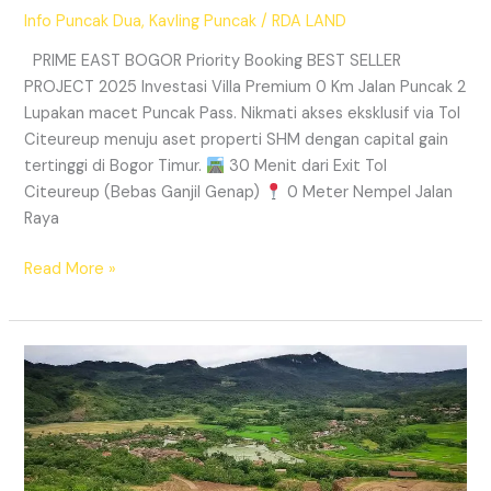
Info Puncak Dua
,
Kavling Puncak
/
RDA LAND
PRIME EAST BOGOR Priority Booking BEST SELLER
PROJECT 2025 Investasi Villa Premium 0 Km Jalan Puncak 2
Lupakan macet Puncak Pass. Nikmati akses eksklusif via Tol
Citeureup menuju aset properti SHM dengan capital gain
tertinggi di Bogor Timur.
30 Menit dari Exit Tol
Citeureup (Bebas Ganjil Genap)
0 Meter Nempel Jalan
Raya
Read More »
Tanah
Kavling
Villa
Prime
East
Bogor