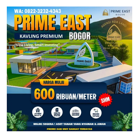
Prime
East
Bogor
–
Tanah
Kavling
Villa
Dekat
Exit
Tol
Sentul
&
Citeureup