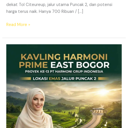
dekat Tol Citeureup, jalur utama Puncak 2, dan potensi
harga terus naik. Hanya 700 Ribuan / […]
Read More »
Kavling
SHM
Dekat
Tol
Citeureup
–
Prime
East
Bogor
Jalur
Wisata
Puncak