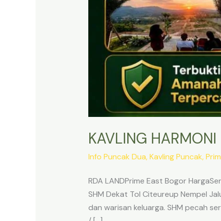
KAVLING HARMONI
Info Puncak Dua
,
Kavling Puncak
,
Prim
RDA LANDPrime East Bogor HargaSert
SHM Dekat Tol Citeureup Nempel Jalur
dan warisan keluarga. SHM pecah sert
/ […]