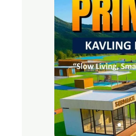
Exit
Tol
Citeureup
Bogor
Timur