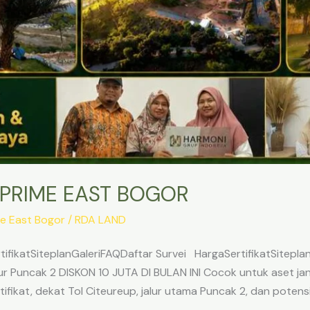
 PRIME EAST BOGOR
e East Bogor
/
RDA LAND
ifikatSiteplanGaleriFAQDaftar Survei HargaSertifikatSitepl
 Puncak 2 DISKON 10 JUTA DI BULAN INI Cocok untuk aset jangk
ifikat, dekat Tol Citeureup, jalur utama Puncak 2, dan potens