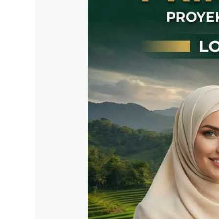
East
Bogor
Jalur
Wisata
Puncak
2