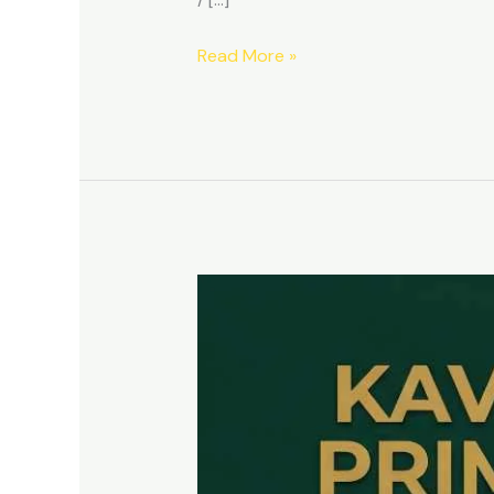
Read More »
Kavling
SHM
Dekat
Tol
Citeureup
–
Prime