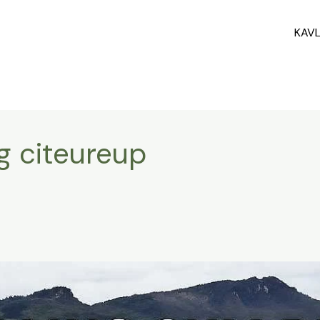
KAV
 citeureup