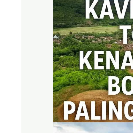
Tol
Citeureup:
Kenapa
Prime
East
Bogor
Jadi
Investasi
Paling
Dicari
2025
?