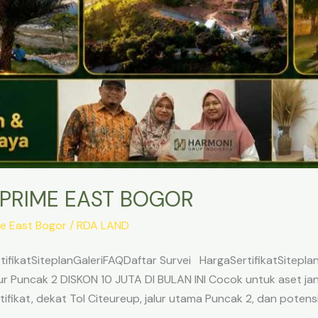
 PRIME EAST BOGOR
e East Bogor
/
RDA LAND
ifikatSiteplanGaleriFAQDaftar Survei HargaSertifikatSitepl
 Puncak 2 DISKON 10 JUTA DI BULAN INI Cocok untuk aset jangk
ifikat, dekat Tol Citeureup, jalur utama Puncak 2, dan potens