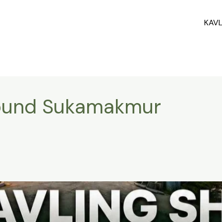
KAV
ound Sukamakmur