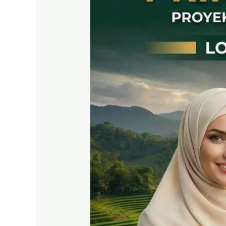
East
Bogor
Jalur
Wisata
Puncak
2