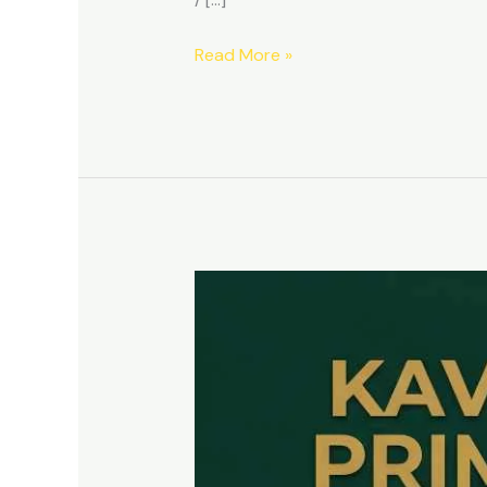
Read More »
Kavling
SHM
Dekat
Tol
Citeureup
–
Prime