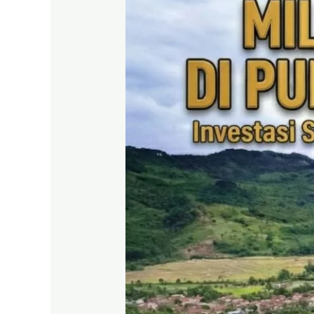
|
KAVLING
VILLA
JALUR
PUNCAK
2
DEKAT
TOL
CITEUREUP