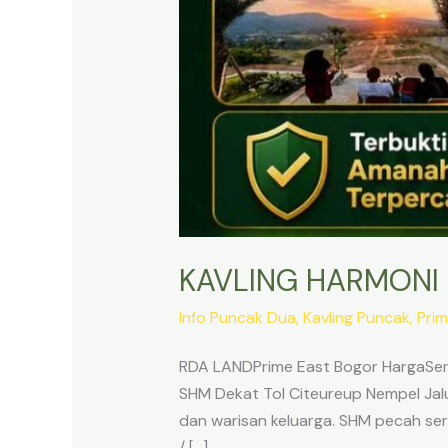
KAVLING HARMONI
Info Puncak Dua
,
Kavling Puncak
,
Prim
RDA LANDPrime East Bogor HargaSert
SHM Dekat Tol Citeureup Nempel Jalur
dan warisan keluarga. SHM pecah sert
/ […]