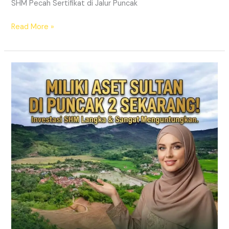
SHM Pecah Sertifikat di Jalur Puncak
Read More »
PRIME
EAST
BOGOR
|
KAVLING
VILLA
JALUR
PUNCAK
2
DEKAT
TOL
CITEUREUP