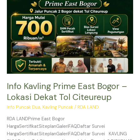
East
Bogor
–
Lokasi
Dekat
Tol
Citeureup
Info Kavling Prime East Bogor –
Lokasi Dekat Tol Citeureup
Info Puncak Dua
,
Kavling Puncak
/
RDA LAND
RDA LANDPrime East Bogor
HargaSertifikatSiteplanGaleriFAQDaftar Survei
HargaSertifikatSiteplanGaleriFAQDaftar Survei KAVLING