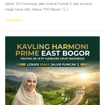
dekat Tol Citeureup, jalur utama Puncak 2, dan potensi
harga terus naik. Hanya 700 Ribuan / […]
Read More »
Kavling
SHM
Dekat
Tol
Citeureup
–
Prime
East
Bogor
Jalur
Wisata
Puncak