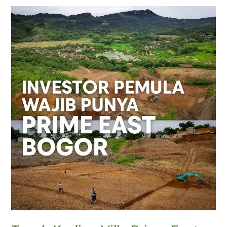
Tanah
Kavling
Villa
Prime
East
Bogor
|
SHM
Jalur
Puncak
2