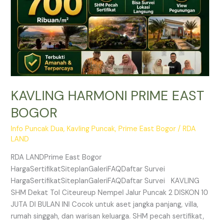
KAVLING HARMONI PRIME EAST
BOGOR
Info Puncak Dua
,
Kavling Puncak
,
Prime East Bogor
/
RDA
LAND
RDA LANDPrime East Bogor
HargaSertifikatSiteplanGaleriFAQDaftar Survei
HargaSertifikatSiteplanGaleriFAQDaftar Survei KAVLING
SHM Dekat Tol Citeureup Nempel Jalur Puncak 2 DISKON 10
JUTA DI BULAN INI Cocok untuk aset jangka panjang, villa,
rumah singgah, dan warisan keluarga. SHM pecah sertifikat,