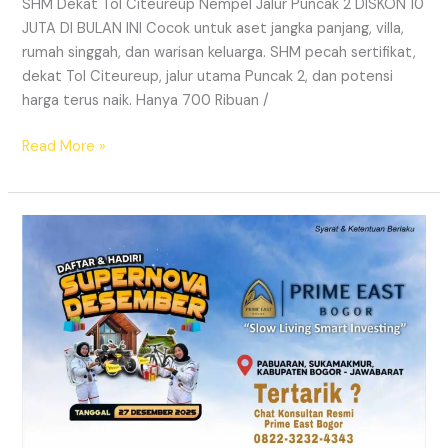
SHM Dekat Tol Citeureup Nempel Jalur Puncak 2 DISKON 10
JUTA DI BULAN INI Cocok untuk aset jangka panjang, villa,
rumah singgah, dan warisan keluarga. SHM pecah sertifikat,
dekat Tol Citeureup, jalur utama Puncak 2, dan potensi
harga terus naik. Hanya 700 Ribuan /
Read More »
Supernova
Prime
East
Bogor
–
Tanah
Kavling
SHM
Dekat
Exit