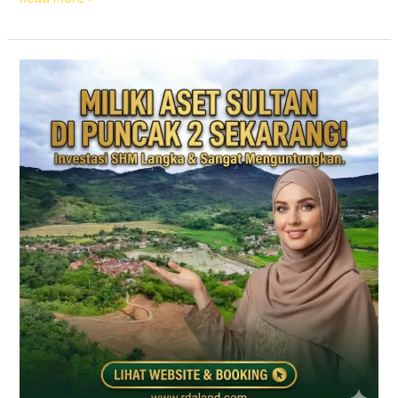
Jual
Tanah
Kavling
Puncak
2
SHM
–
Prime
East
Bogor
(View
Gunung
&
Sawah)