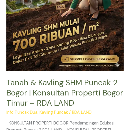
|
Konsultan
Properti
Bogor
Timur
–
RDA
LAND
Tanah & Kavling SHM Puncak 2
Bogor | Konsultan Properti Bogor
Timur – RDA LAND
Info Puncak Dua
,
Kavling Puncak
/
RDA LAND
KONSULTAN PROPERTI BOGOR Pendampingan Edukasi