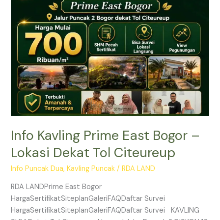
East
Bogor
–
Lokasi
Dekat
Tol
Citeureup
Info Kavling Prime East Bogor –
Lokasi Dekat Tol Citeureup
Info Puncak Dua
,
Kavling Puncak
/
RDA LAND
RDA LANDPrime East Bogor
HargaSertifikatSiteplanGaleriFAQDaftar Survei
HargaSertifikatSiteplanGaleriFAQDaftar Survei KAVLING