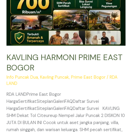
KAVLING HARMONI PRIME EAST
BOGOR
Info Puncak Dua
,
Kavling Puncak
,
Prime East Bogor
/
RDA
LAND
RDA LANDPrime East Bogor
HargaSertifikatSiteplanGaleriFAQDaftar Survei
HargaSertifikatSiteplanGaleriFAQDaftar Survei KAVLING
SHM Dekat Tol Citeureup Nempel Jalur Puncak 2 DISKON 10
JUTA DI BULAN INI Cocok untuk aset jangka panjang, villa,
rumah singgah, dan warisan keluarga. SHM pecah sertifikat,