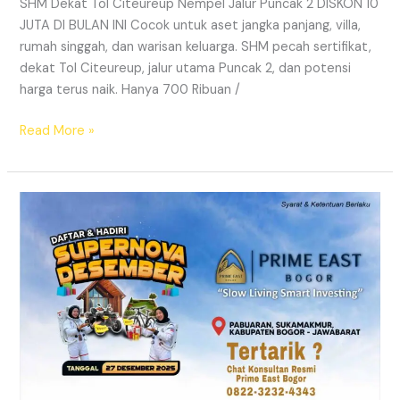
SHM Dekat Tol Citeureup Nempel Jalur Puncak 2 DISKON 10
JUTA DI BULAN INI Cocok untuk aset jangka panjang, villa,
rumah singgah, dan warisan keluarga. SHM pecah sertifikat,
dekat Tol Citeureup, jalur utama Puncak 2, dan potensi
harga terus naik. Hanya 700 Ribuan /
Read More »
Supernova
Prime
East
Bogor
–
Tanah
Kavling
SHM
Dekat
Exit