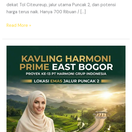
dekat Tol Citeureup, jalur utama Puncak 2, dan potensi
harga terus naik. Hanya 700 Ribuan / […]
Read More »
Kavling
SHM
Dekat
Tol
Citeureup
–
Prime
East
Bogor
Jalur
Wisata
Puncak