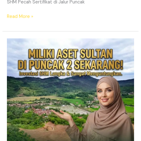
SHM Pecah Sertifikat di Jalur Puncak
Read More »
PRIME
EAST
BOGOR
|
KAVLING
VILLA
JALUR
PUNCAK
2
DEKAT
TOL
CITEUREUP