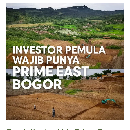
Tanah
Kavling
Villa
Prime
East
Bogor
|
SHM
Jalur
Puncak
2