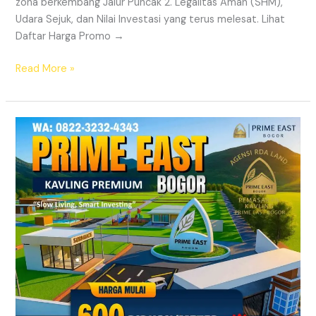
zona berkembang Jalur Puncak 2. Legalitas Aman (SHM),
Udara Sejuk, dan Nilai Investasi yang terus melesat. Lihat
Daftar Harga Promo →
Read More »
Prime
East
Bogor
–
Tanah
Kavling
Villa
Dekat
Exit
Tol
Sentul
&