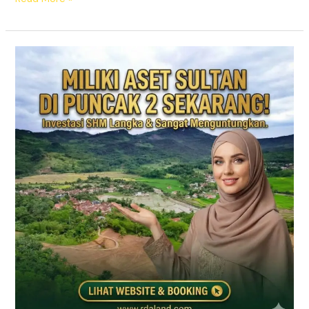
Jual
Tanah
Kavling
Puncak
2
SHM
–
Prime
East
Bogor
(View
Gunung
&
Sawah)