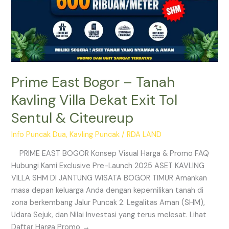
Citeureup
Prime East Bogor – Tanah
Kavling Villa Dekat Exit Tol
Sentul & Citeureup
Info Puncak Dua
,
Kavling Puncak
/
RDA LAND
PRIME EAST BOGOR Konsep Visual Harga & Promo FAQ
Hubungi Kami Exclusive Pre-Launch 2025 ASET KAVLING
VILLA SHM DI JANTUNG WISATA BOGOR TIMUR Amankan
masa depan keluarga Anda dengan kepemilikan tanah di
zona berkembang Jalur Puncak 2. Legalitas Aman (SHM),
Udara Sejuk, dan Nilai Investasi yang terus melesat. Lihat
Daftar Harga Promo →