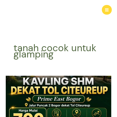
Lewati
ke
konten
tanah cocok untuk
glamping
KAVLING
HARMONI
PRIME
EAST
BOGOR