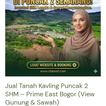
Puncak
2
SHM
–
Prime
East
Bogor
(View
Gunung
&
Sawah)
Jual Tanah Kavling Puncak 2
SHM – Prime East Bogor (View
Gunung & Sawah)