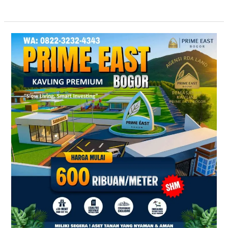
Kavling
SHM
Dekat
Exit
Tol
Citeureup
Bogor
Timur