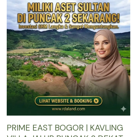
EAST
BOGOR
|
KAVLING
VILLA
JALUR
PUNCAK
2
DEKAT
TOL
CITEUREUP
PRIME EAST BOGOR | KAVLING