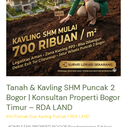
Bogor
|
Konsultan
Properti
Bogor
Timur
–
RDA
LAND
Tanah & Kavling SHM Puncak 2
Bogor | Konsultan Properti Bogor
Timur – RDA LAND
Info Puncak Dua
,
Kavling Puncak
/
RDA LAND