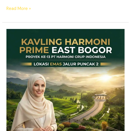
Read More »
Kavling
SHM
Dekat
Tol
Citeureup
–
Prime
East
Bogor
Jalur
Wisata
Puncak
2