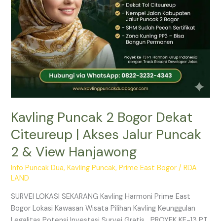
Puncak
2
&
View
Hanjawong
Kavling Puncak 2 Bogor Dekat
Citeureup | Akses Jalur Puncak
2 & View Hanjawong
Info Puncak Dua
,
Kavling Puncak
,
Prime East Bogor
/
RDA
LAND
SURVEI LOKASI SEKARANG Kavling Harmoni Prime East
Bogor Lokasi Kawasan Wisata Pilihan Kavling Keunggulan
Legalitas Potensi Investasi Survei Gratis PROYEK KE-13 PT