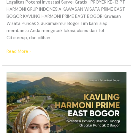
Legalitas Potensi Investasi Survei Gratis PROYEK KE-13 PT
HARMONI GRUP INDONESIA KAWASAN WISATA PRIME EAST
BOGOR KAVLING HARMONI PRIME EAST BOGOR Kawasan
Wisata Puncak 2 Sukamakmur Bogor Tim kami siap
membantu Anda mengecek lokasi, akses dari Tol
Citeureup, dan pilihan
Read More »
Kavling
Puncak
2
Bogor
Dekat
Citeureup
|
Akses
Jalur