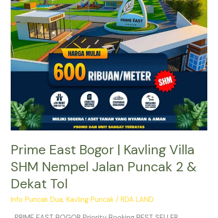
SHM
Nempel
Jalan
Puncak
2
&
Dekat
Tol
Prime East Bogor | Kavling Villa
SHM Nempel Jalan Puncak 2 &
Dekat Tol
Info Puncak Dua
,
Kavling Puncak
/
RDA LAND
PRIME EAST BOGOR Priority Booking BEST SELLER