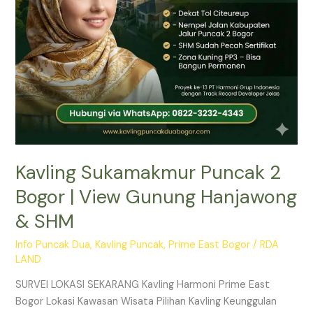
Hanjawong
&
SHM
Kavling Sukamakmur Puncak 2
Bogor | View Gunung Hanjawong
& SHM
Info Puncak Dua
,
Kavling Puncak
,
Prime East Bogor
/
RDA
LAND
SURVEI LOKASI SEKARANG Kavling Harmoni Prime East
Bogor Lokasi Kawasan Wisata Pilihan Kavling Keunggulan