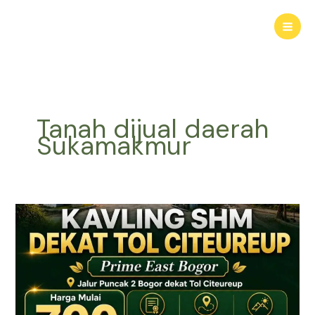
Lewati
ke
konten
Tanah dijual daerah
Sukamakmur
KAVLING
HARMONI
PRIME
EAST
BOGOR