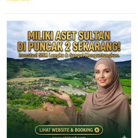
Jual
Tanah
Kavling
Puncak
2
SHM
–
Prime
East
Bogor
(View
Gunung
&
Sawah)