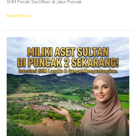
SHM Pecah Sertifikat di Jalur Puncak
Read More »
PRIME
EAST
BOGOR
|
KAVLING
VILLA
JALUR
PUNCAK
2
DEKAT
TOL
CITEUREUP