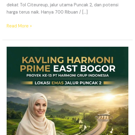
dekat Tol Citeureup, jalur utama Puncak 2, dan potensi
harga terus naik. Hanya 700 Ribuan / […]
Read More »
Kavling
SHM
Dekat
Tol
Citeureup
–
Prime
East
Bogor
Jalur
Wisata
Puncak