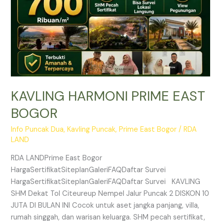
KAVLING HARMONI PRIME EAST
BOGOR
Info Puncak Dua
,
Kavling Puncak
,
Prime East Bogor
/
RDA
LAND
RDA LANDPrime East Bogor
HargaSertifikatSiteplanGaleriFAQDaftar Survei
HargaSertifikatSiteplanGaleriFAQDaftar Survei KAVLING
SHM Dekat Tol Citeureup Nempel Jalur Puncak 2 DISKON 10
JUTA DI BULAN INI Cocok untuk aset jangka panjang, villa,
rumah singgah, dan warisan keluarga. SHM pecah sertifikat,