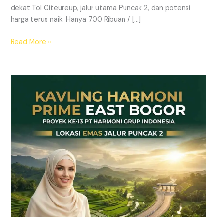
dekat Tol Citeureup, jalur utama Puncak 2, dan potensi
harga terus naik. Hanya 700 Ribuan / […]
Read More »
Kavling
SHM
Dekat
Tol
Citeureup
–
Prime
East
Bogor
Jalur
Wisata
Puncak