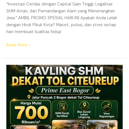
“Investasi Cerdas dengan Capital Gain Tinggi, Legalitas
SHM Aman, dan Pemandangan Alam yang Menenangkan
Jiwa.” AMBIL PROMO SPESIAL HARI INI Apakah Anda Lelah
dengan Hiruk Pikuk Kota? Macet, polusi, dan stres setiap
hari membuat kualitas hidup
Read More »
Info
Kavling
Prime
East
Bogor
–
Lokasi
Dekat
Tol