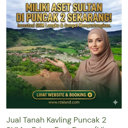
Tanah
Kavling
Puncak
2
SHM
–
Prime
East
Bogor
(View
Gunung
&
Sawah)
Jual Tanah Kavling Puncak 2