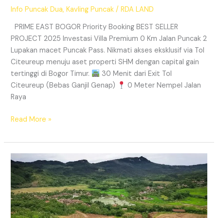
Info Puncak Dua
,
Kavling Puncak
/
RDA LAND
PRIME EAST BOGOR Priority Booking BEST SELLER
PROJECT 2025 Investasi Villa Premium 0 Km Jalan Puncak 2
Lupakan macet Puncak Pass. Nikmati akses eksklusif via Tol
Citeureup menuju aset properti SHM dengan capital gain
tertinggi di Bogor Timur.
30 Menit dari Exit Tol
Citeureup (Bebas Ganjil Genap)
0 Meter Nempel Jalan
Raya
Read More »
Tanah
Kavling
Villa
Prime
East
Bogor