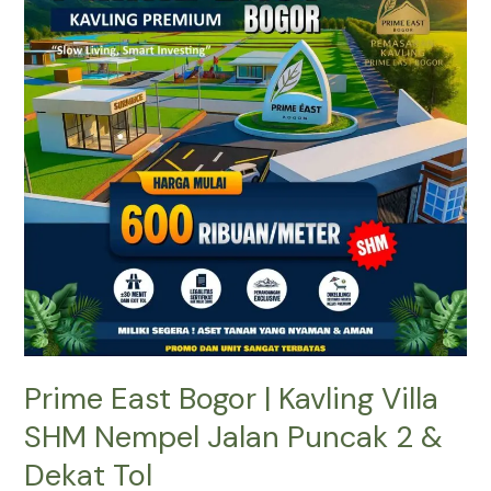
|
Kavling
Villa
SHM
Nempel
Jalan
Puncak
2
&
Dekat
Tol
Prime East Bogor | Kavling Villa
SHM Nempel Jalan Puncak 2 &
Dekat Tol