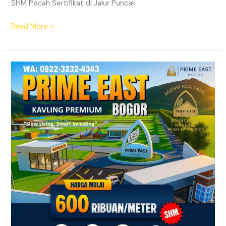
SHM Pecah Sertifikat di Jalur Puncak
Read More »
Kavling
SHM
Dekat
Exit
Tol
Citeureup
Bogor
Timur