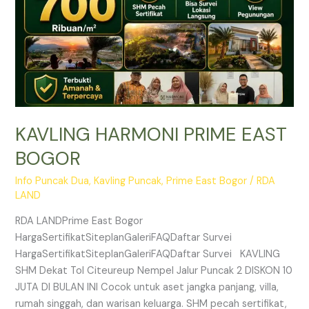
KAVLING HARMONI PRIME EAST
BOGOR
Info Puncak Dua
,
Kavling Puncak
,
Prime East Bogor
/
RDA
LAND
RDA LANDPrime East Bogor
HargaSertifikatSiteplanGaleriFAQDaftar Survei
HargaSertifikatSiteplanGaleriFAQDaftar Survei KAVLING
SHM Dekat Tol Citeureup Nempel Jalur Puncak 2 DISKON 10
JUTA DI BULAN INI Cocok untuk aset jangka panjang, villa,
rumah singgah, dan warisan keluarga. SHM pecah sertifikat,