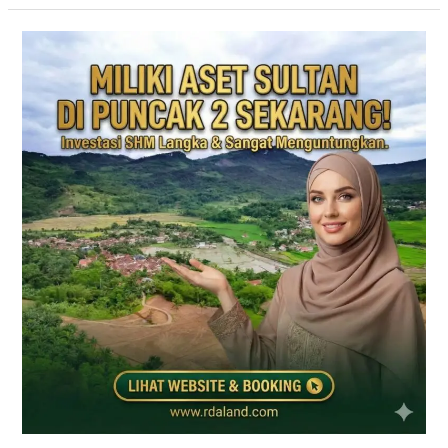
PRIME
EAST
BOGOR
|
KAVLING
VILLA
JALUR
PUNCAK
2
DEKAT
TOL
CITEUREUP