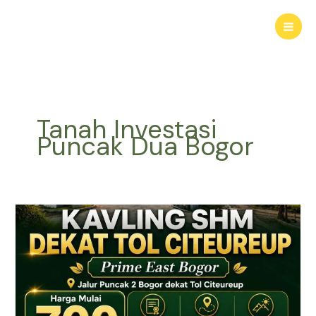
Lewati
ke
konten
Tanah Investasi
Puncak Dua Bogor
KAVLING
HARMONI
PRIME
EAST
BOGOR