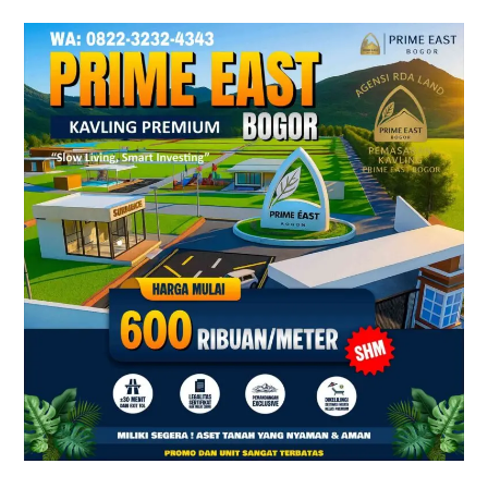
Prime
East
Bogor
–
Tanah
Kavling
Villa
Dekat
Exit
Tol
Sentul
&
Citeureup