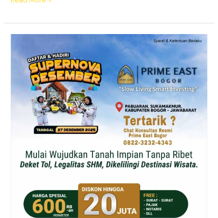
Read More »
Supernova
Prime
East
Bogor
–
Tanah
Kavling
SHM
Dekat
Exit
Citeureup