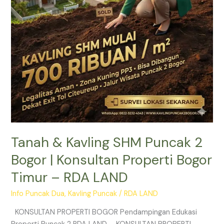
|
Konsultan
Properti
Bogor
Timur
–
RDA
LAND
Tanah & Kavling SHM Puncak 2
Bogor | Konsultan Properti Bogor
Timur – RDA LAND
Info Puncak Dua
,
Kavling Puncak
/
RDA LAND
KONSULTAN PROPERTI BOGOR Pendampingan Edukasi