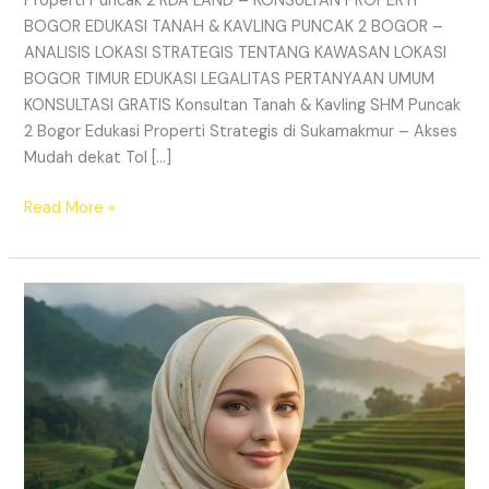
Properti Puncak 2 RDA LAND – KONSULTAN PROPERTI
BOGOR EDUKASI TANAH & KAVLING PUNCAK 2 BOGOR –
ANALISIS LOKASI STRATEGIS TENTANG KAWASAN LOKASI
BOGOR TIMUR EDUKASI LEGALITAS PERTANYAAN UMUM
KONSULTASI GRATIS Konsultan Tanah & Kavling SHM Puncak
2 Bogor Edukasi Properti Strategis di Sukamakmur – Akses
Mudah dekat Tol […]
Read More »
Kavling
View
Gunung
Hanjawong
–
SHM
Pecah
Sertifikat