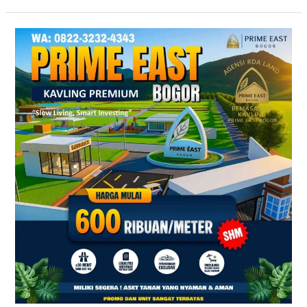
Kavling
SHM
Dekat
Exit
Tol
Citeureup
Bogor
Timur