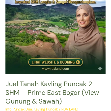
2
SHM
–
Prime
East
Bogor
(View
Gunung
&
Sawah)
Jual Tanah Kavling Puncak 2
SHM – Prime East Bogor (View
Gunung & Sawah)
Info Puncak Dua
,
Kavling Puncak
/
RDA LAND