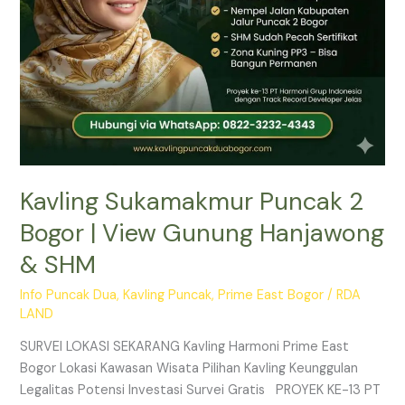
&
SHM
Kavling Sukamakmur Puncak 2
Bogor | View Gunung Hanjawong
& SHM
Info Puncak Dua
,
Kavling Puncak
,
Prime East Bogor
/
RDA
LAND
SURVEI LOKASI SEKARANG Kavling Harmoni Prime East
Bogor Lokasi Kawasan Wisata Pilihan Kavling Keunggulan
Legalitas Potensi Investasi Survei Gratis PROYEK KE-13 PT