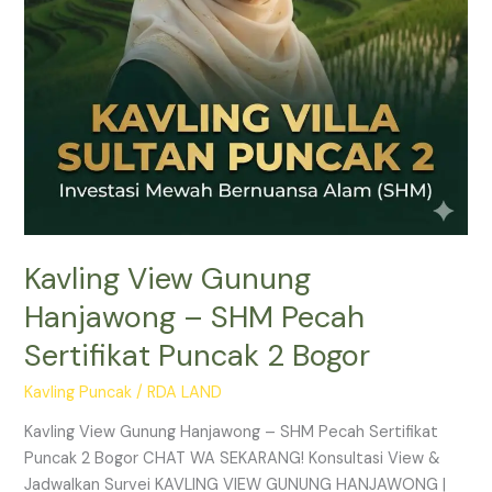
Puncak
2
Bogor
Kavling View Gunung
Hanjawong – SHM Pecah
Sertifikat Puncak 2 Bogor
Kavling Puncak
/
RDA LAND
Kavling View Gunung Hanjawong – SHM Pecah Sertifikat
Puncak 2 Bogor CHAT WA SEKARANG! Konsultasi View &
Jadwalkan Survei KAVLING VIEW GUNUNG HANJAWONG |