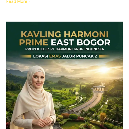
Read More »
Kavling
SHM
Dekat
Tol
Citeureup
–
Prime
East
Bogor
Jalur
Wisata
Puncak
2