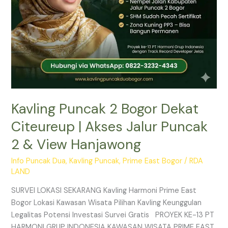
2
&
View
Hanjawong
Kavling Puncak 2 Bogor Dekat
Citeureup | Akses Jalur Puncak
2 & View Hanjawong
Info Puncak Dua
,
Kavling Puncak
,
Prime East Bogor
/
RDA
LAND
SURVEI LOKASI SEKARANG Kavling Harmoni Prime East
Bogor Lokasi Kawasan Wisata Pilihan Kavling Keunggulan
Legalitas Potensi Investasi Survei Gratis PROYEK KE-13 PT
HARMONI GRUP INDONESIA KAWASAN WISATA PRIME EAST