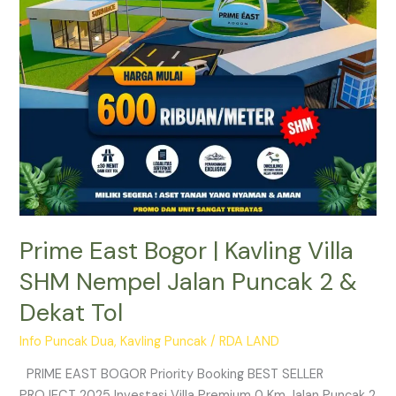
Nempel
Jalan
Puncak
2
&
Dekat
Tol
Prime East Bogor | Kavling Villa
SHM Nempel Jalan Puncak 2 &
Dekat Tol
Info Puncak Dua
,
Kavling Puncak
/
RDA LAND
PRIME EAST BOGOR Priority Booking BEST SELLER
PROJECT 2025 Investasi Villa Premium 0 Km Jalan Puncak 2