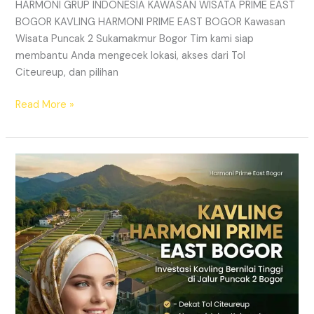
HARMONI GRUP INDONESIA KAWASAN WISATA PRIME EAST
BOGOR KAVLING HARMONI PRIME EAST BOGOR Kawasan
Wisata Puncak 2 Sukamakmur Bogor Tim kami siap
membantu Anda mengecek lokasi, akses dari Tol
Citeureup, dan pilihan
Read More »
Kavling
Puncak
2
Bogor
Dekat
Citeureup
|
Akses
Jalur
Puncak