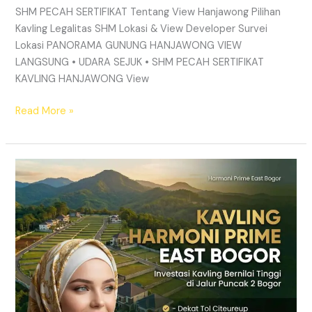
SHM PECAH SERTIFIKAT Tentang View Hanjawong Pilihan
Kavling Legalitas SHM Lokasi & View Developer Survei
Lokasi PANORAMA GUNUNG HANJAWONG VIEW
LANGSUNG • UDARA SEJUK • SHM PECAH SERTIFIKAT
KAVLING HANJAWONG View
Read More »
Kavling
Sukamakmur
Puncak
2
Bogor
|
View
Gunung
Hanjawong