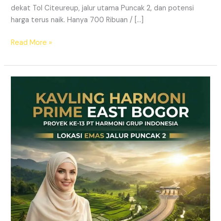
dekat Tol Citeureup, jalur utama Puncak 2, dan potensi
harga terus naik. Hanya 700 Ribuan / […]
Read More »
Kavling
SHM
Dekat
Tol
Citeureup
–
Prime
East
Bogor
Jalur
Wisata
Puncak