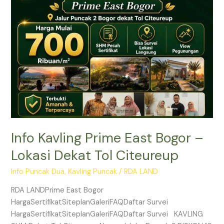
East
Bogor
–
Lokasi
Dekat
Tol
Citeureup
Info Kavling Prime East Bogor –
Lokasi Dekat Tol Citeureup
Info Puncak Dua
,
Kavling Puncak
/
RDA LAND
RDA LANDPrime East Bogor
HargaSertifikatSiteplanGaleriFAQDaftar Survei
HargaSertifikatSiteplanGaleriFAQDaftar Survei KAVLING