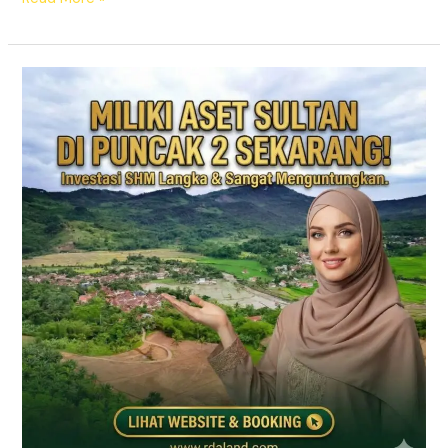
Jual
Tanah
Kavling
Puncak
2
SHM
–
Prime
East
Bogor
(View
Gunung
&
Sawah)