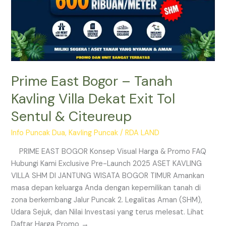
Citeureup
Prime East Bogor – Tanah
Kavling Villa Dekat Exit Tol
Sentul & Citeureup
Info Puncak Dua
,
Kavling Puncak
/
RDA LAND
PRIME EAST BOGOR Konsep Visual Harga & Promo FAQ
Hubungi Kami Exclusive Pre-Launch 2025 ASET KAVLING
VILLA SHM DI JANTUNG WISATA BOGOR TIMUR Amankan
masa depan keluarga Anda dengan kepemilikan tanah di
zona berkembang Jalur Puncak 2. Legalitas Aman (SHM),
Udara Sejuk, dan Nilai Investasi yang terus melesat. Lihat
Daftar Harga Promo →