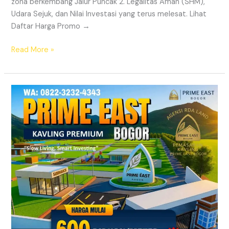
zona berkembang Jalur Puncak 2. Legalitas Aman (SHM),
Udara Sejuk, dan Nilai Investasi yang terus melesat. Lihat
Daftar Harga Promo →
Read More »
Prime
East
Bogor
–
Tanah
Kavling
Villa
Dekat
Exit
Tol
Sentul
&