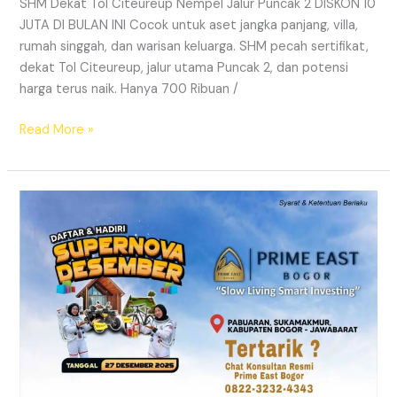
SHM Dekat Tol Citeureup Nempel Jalur Puncak 2 DISKON 10
JUTA DI BULAN INI Cocok untuk aset jangka panjang, villa,
rumah singgah, dan warisan keluarga. SHM pecah sertifikat,
dekat Tol Citeureup, jalur utama Puncak 2, dan potensi
harga terus naik. Hanya 700 Ribuan /
Read More »
Supernova
Prime
East
Bogor
–
Tanah
Kavling
SHM
Dekat
Exit