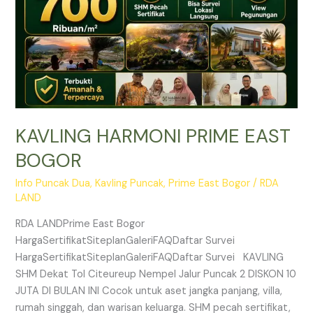
KAVLING HARMONI PRIME EAST
BOGOR
Info Puncak Dua
,
Kavling Puncak
,
Prime East Bogor
/
RDA
LAND
RDA LANDPrime East Bogor
HargaSertifikatSiteplanGaleriFAQDaftar Survei
HargaSertifikatSiteplanGaleriFAQDaftar Survei KAVLING
SHM Dekat Tol Citeureup Nempel Jalur Puncak 2 DISKON 10
JUTA DI BULAN INI Cocok untuk aset jangka panjang, villa,
rumah singgah, dan warisan keluarga. SHM pecah sertifikat,