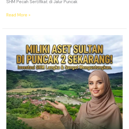
SHM Pecah Sertifikat di Jalur Puncak
Read More »
PRIME
EAST
BOGOR
|
KAVLING
VILLA
JALUR
PUNCAK
2
DEKAT
TOL
CITEUREUP