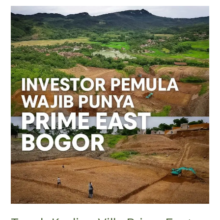
Tanah
Kavling
Villa
Prime
East
Bogor
|
SHM
Jalur
Puncak
2