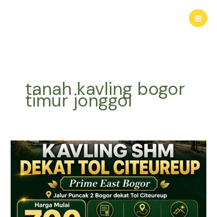
Lewati
ke
konten
tanah kavling bogor
timur jonggol
KAVLING
HARMONI
PRIME
EAST
BOGOR