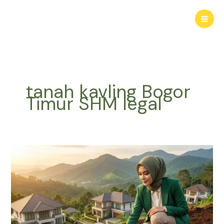
Lewati
ke
konten
tanah kavling Bogor
Timur SHM legal
Tanah
&
Kavling
SHM
Puncak
2
Bogor