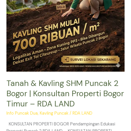
|
Konsultan
Properti
Bogor
Timur
–
RDA
LAND
Tanah & Kavling SHM Puncak 2
Bogor | Konsultan Properti Bogor
Timur – RDA LAND
Info Puncak Dua
,
Kavling Puncak
/
RDA LAND
KONSULTAN PROPERTI BOGOR Pendampingan Edukasi