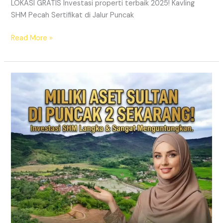
LOKASI GRATIS Investasi properti terbaik 2025! Kavling
SHM Pecah Sertifikat di Jalur Puncak
Read More »
PRIME
EAST
BOGOR
|
KAVLING
VILLA
JALUR
PUNCAK
2
DEKAT
TOL
CITEUREUP