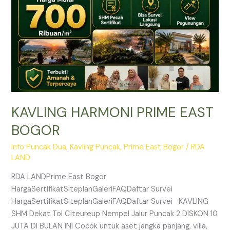
KAVLING HARMONI PRIME EAST
BOGOR
Info Puncak Dua
,
Kavling Puncak
,
Prime East Bogor
/
RDA
LAND
RDA LANDPrime East Bogor
HargaSertifikatSiteplanGaleriFAQDaftar Survei
HargaSertifikatSiteplanGaleriFAQDaftar Survei KAVLING
SHM Dekat Tol Citeureup Nempel Jalur Puncak 2 DISKON 10
JUTA DI BULAN INI Cocok untuk aset jangka panjang, villa,