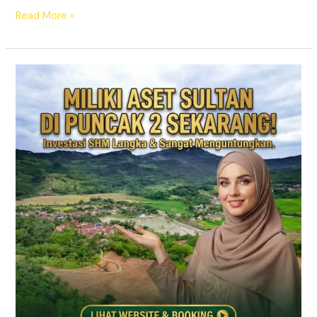
Read More »
Jual
Tanah
Kavling
Puncak
2
SHM
–
Prime
East
Bogor
(View
Gunung
&
Sawah)