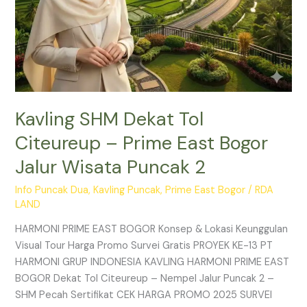
Puncak
2
Kavling SHM Dekat Tol
Citeureup – Prime East Bogor
Jalur Wisata Puncak 2
Info Puncak Dua
,
Kavling Puncak
,
Prime East Bogor
/
RDA
LAND
HARMONI PRIME EAST BOGOR Konsep & Lokasi Keunggulan
Visual Tour Harga Promo Survei Gratis PROYEK KE-13 PT
HARMONI GRUP INDONESIA KAVLING HARMONI PRIME EAST
BOGOR Dekat Tol Citeureup – Nempel Jalur Puncak 2 –
SHM Pecah Sertifikat CEK HARGA PROMO 2025 SURVEI