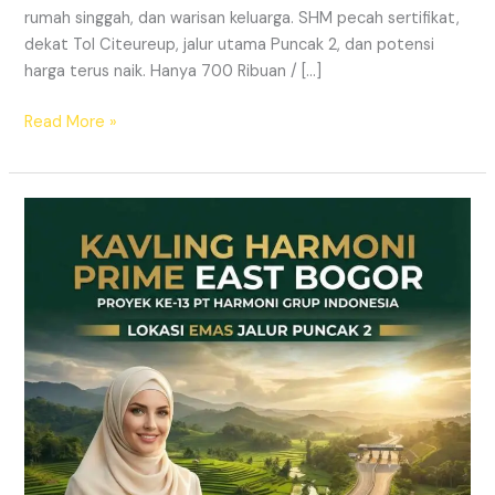
rumah singgah, dan warisan keluarga. SHM pecah sertifikat,
dekat Tol Citeureup, jalur utama Puncak 2, dan potensi
harga terus naik. Hanya 700 Ribuan / […]
Read More »
Kavling
SHM
Dekat
Tol
Citeureup
–
Prime
East
Bogor
Jalur
Wisata