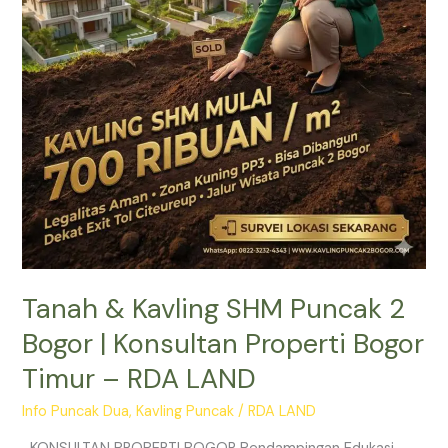
Bogor
|
Konsultan
Properti
Bogor
Timur
–
RDA
LAND
Tanah & Kavling SHM Puncak 2
Bogor | Konsultan Properti Bogor
Timur – RDA LAND
Info Puncak Dua
,
Kavling Puncak
/
RDA LAND