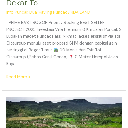
Dekat Tol
Info Puncak Dua
,
Kavling Puncak
/
RDA LAND
PRIME EAST BOGOR Priority Booking BEST SELLER
PROJECT 2025 Investasi Villa Premium 0 Km Jalan Puncak 2
Lupakan macet Puncak Pass. Nikmati akses eksklusif via Tol
Citeureup menuju aset properti SHM dengan capital gain
tertinggi di Bogor Timur.
30 Menit dari Exit Tol
Citeureup (Bebas Ganjil Genap)
0 Meter Nempel Jalan
Raya
Read More »
Tanah
Kavling
Villa
Prime
East