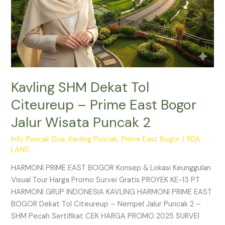
Puncak
2
Kavling SHM Dekat Tol
Citeureup – Prime East Bogor
Jalur Wisata Puncak 2
Info Puncak Dua
,
Kavling Puncak
,
Prime East Bogor
/
RDA
LAND
HARMONI PRIME EAST BOGOR Konsep & Lokasi Keunggulan
Visual Tour Harga Promo Survei Gratis PROYEK KE-13 PT
HARMONI GRUP INDONESIA KAVLING HARMONI PRIME EAST
BOGOR Dekat Tol Citeureup – Nempel Jalur Puncak 2 –
SHM Pecah Sertifikat CEK HARGA PROMO 2025 SURVEI