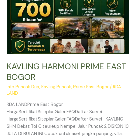
KAVLING HARMONI PRIME EAST
BOGOR
Info Puncak Dua
,
Kavling Puncak
,
Prime East Bogor
/
RDA
LAND
RDA LANDPrime East Bogor
HargaSertifikatSiteplanGaleriFAQDaftar Survei
HargaSertifikatSiteplanGaleriFAQDaftar Survei KAVLING
SHM Dekat Tol Citeureup Nempel Jalur Puncak 2 DISKON 10
JUTA DI BULAN INI Cocok untuk aset jangka panjang, villa,