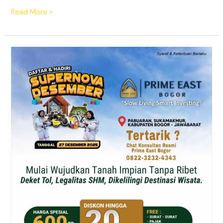
Read More »
Supernova
Prime
East
Bogor
–
Tanah
Kavling
SHM
Dekat
Exit
Citeureup