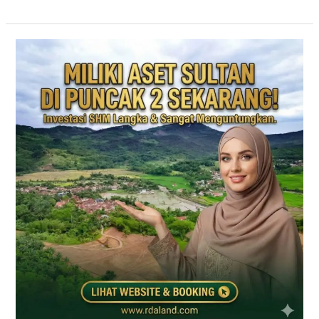
PRIME
EAST
BOGOR
|
KAVLING
VILLA
JALUR
PUNCAK
2
DEKAT
TOL
CITEUREUP