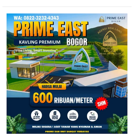
Prime
East
Bogor
–
Tanah
Kavling
Villa
Dekat
Exit
Tol
Sentul
&
Citeureup