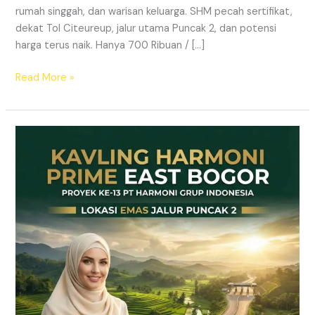
rumah singgah, dan warisan keluarga. SHM pecah sertifikat,
dekat Tol Citeureup, jalur utama Puncak 2, dan potensi
harga terus naik. Hanya 700 Ribuan / […]
Read More »
Kavling
SHM
Dekat
Tol
Citeureup
–
Prime
East
Bogor
Jalur
Wisata