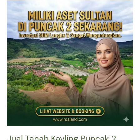
Jual
Tanah
Kavling
Puncak
2
SHM
–
Prime
East
Bogor
(View
Gunung
&
Sawah)
Jual Tanah Kavling Puncak 2