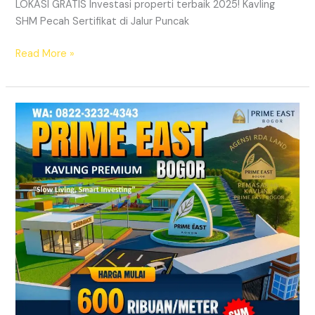
LOKASI GRATIS Investasi properti terbaik 2025! Kavling
SHM Pecah Sertifikat di Jalur Puncak
Read More »
Kavling
SHM
Dekat
Exit
Tol
Citeureup
Bogor
Timur