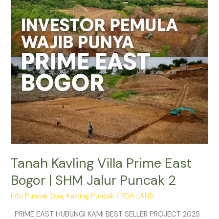
Bogor
|
SHM
Jalur
Puncak
2
Tanah Kavling Villa Prime East
Bogor | SHM Jalur Puncak 2
Info Puncak Dua
,
Kavling Puncak
/
RDA LAND
PRIME EAST HUBUNGI KAMI BEST SELLER PROJECT 2025