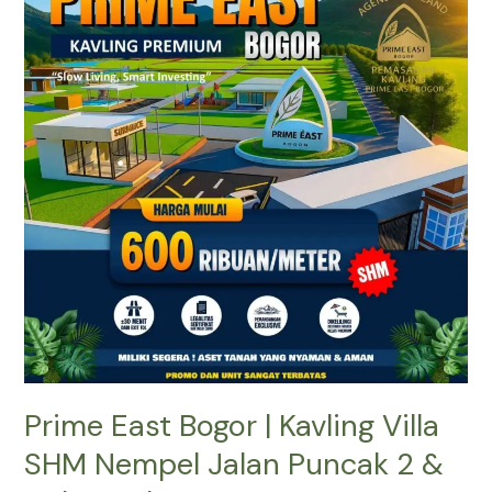
Bogor
|
Kavling
Villa
SHM
Nempel
Jalan
Puncak
2
&
Dekat
Tol
Prime East Bogor | Kavling Villa
SHM Nempel Jalan Puncak 2 &