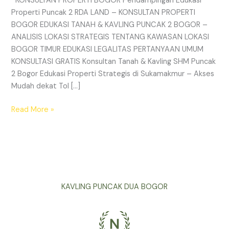
KONSULTAN PROPERTI BOGOR Pendampingan Edukasi
Properti Puncak 2 RDA LAND – KONSULTAN PROPERTI
BOGOR EDUKASI TANAH & KAVLING PUNCAK 2 BOGOR –
ANALISIS LOKASI STRATEGIS TENTANG KAWASAN LOKASI
BOGOR TIMUR EDUKASI LEGALITAS PERTANYAAN UMUM
KONSULTASI GRATIS Konsultan Tanah & Kavling SHM Puncak
2 Bogor Edukasi Properti Strategis di Sukamakmur – Akses
Mudah dekat Tol […]
Read More »
KAVLING PUNCAK DUA BOGOR