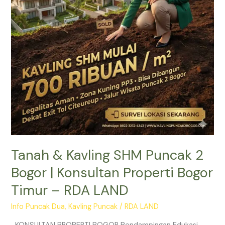
Bogor
|
Konsultan
Properti
Bogor
Timur
–
RDA
LAND
Tanah & Kavling SHM Puncak 2
Bogor | Konsultan Properti Bogor
Timur – RDA LAND
Info Puncak Dua
,
Kavling Puncak
/
RDA LAND