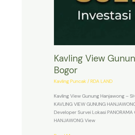
Kavling View Gunun
Bogor
Kavling Puncak
/
RDA LAND
Kavling View Gunung Hanjawong – SH
KAVLING VIEW GUNUNG HANJAWONG | S
Developer Survei Lokasi PANORAM
HANJAWONG View