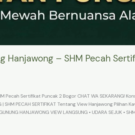
g Hanjawong – SHM Pecah Sertif
M Pecah Sertifikat Puncak 2 Bogor CHAT WA SEKARANG! Konsu
HM PECAH SERTIFIKAT Tentang View Hanjawong Pilihan Kavli
A GUNUNG HANJAWONG VIEW LANGSUNG • UDARA SEJUK • SHM