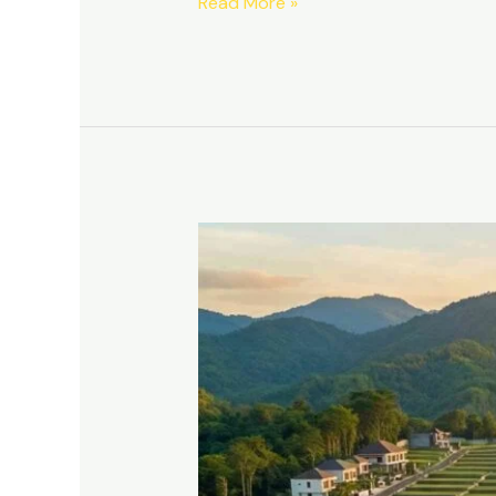
Read More »
Kavling
Sukamakmur
Puncak
2
Bogor
|
View
Gunung
Hanjawong