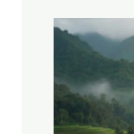
Kavling
View
Gunung
Hanjawong
–
SHM
Pecah
Sertifikat
Puncak
2
Bogor