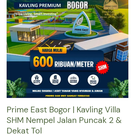
|
Kavling
Villa
SHM
Nempel
Jalan
Puncak
2
&
Dekat
Tol
Prime East Bogor | Kavling Villa
SHM Nempel Jalan Puncak 2 &
Dekat Tol