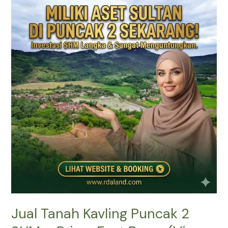
Tanah
Kavling
Puncak
2
SHM
–
Prime
East
Bogor
(View
Gunung
&
Sawah)
Jual Tanah Kavling Puncak 2