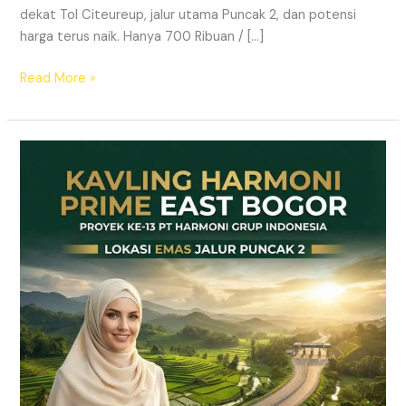
dekat Tol Citeureup, jalur utama Puncak 2, dan potensi
harga terus naik. Hanya 700 Ribuan / […]
Read More »
Kavling
SHM
Dekat
Tol
Citeureup
–
Prime
East
Bogor
Jalur
Wisata
Puncak