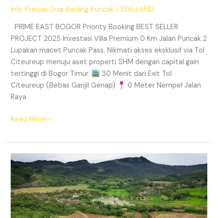
Info Puncak Dua
,
Kavling Puncak
/
RDA LAND
PRIME EAST BOGOR Priority Booking BEST SELLER
PROJECT 2025 Investasi Villa Premium 0 Km Jalan Puncak 2
Lupakan macet Puncak Pass. Nikmati akses eksklusif via Tol
Citeureup menuju aset properti SHM dengan capital gain
tertinggi di Bogor Timur.
30 Menit dari Exit Tol
Citeureup (Bebas Ganjil Genap)
0 Meter Nempel Jalan
Raya
Read More »
Tanah
Kavling
Villa
Prime
East
Bogor