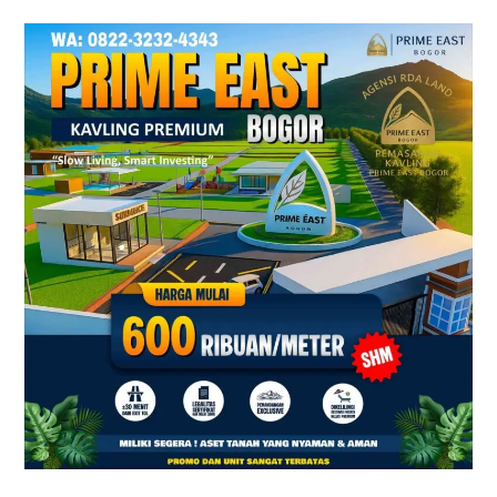
Prime
East
Bogor
–
Tanah
Kavling
Villa
Dekat
Exit
Tol
Sentul
&
Citeureup