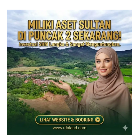
PRIME
EAST
BOGOR
|
KAVLING
VILLA
JALUR
PUNCAK
2
DEKAT
TOL
CITEUREUP