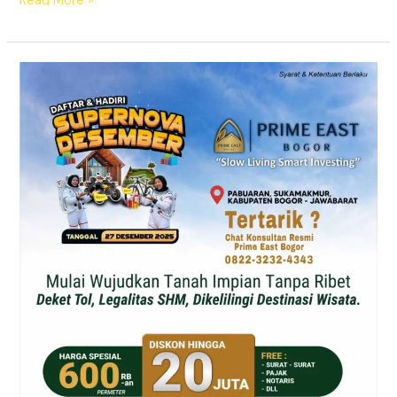
Read More »
Supernova
Prime
East
Bogor
–
Tanah
Kavling
SHM
Dekat
Exit
Citeureup