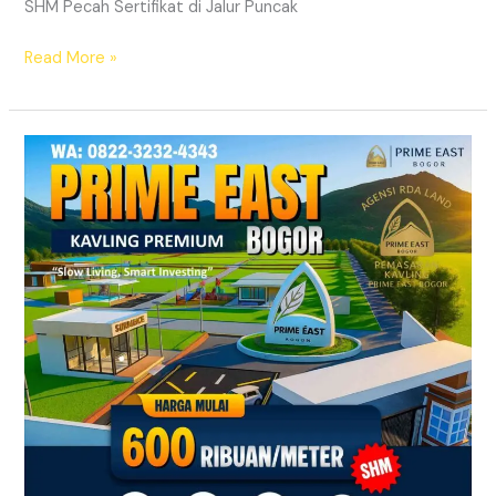
SHM Pecah Sertifikat di Jalur Puncak
Read More »
Kavling
SHM
Dekat
Exit
Tol
Citeureup
Bogor
Timur