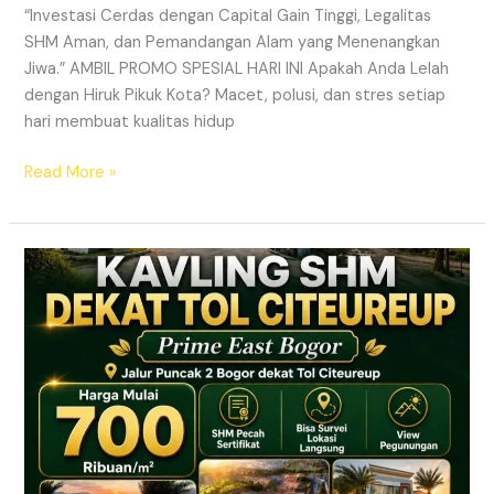
“Investasi Cerdas dengan Capital Gain Tinggi, Legalitas
SHM Aman, dan Pemandangan Alam yang Menenangkan
Jiwa.” AMBIL PROMO SPESIAL HARI INI Apakah Anda Lelah
dengan Hiruk Pikuk Kota? Macet, polusi, dan stres setiap
hari membuat kualitas hidup
Read More »
Info
Kavling
Prime
East
Bogor
–
Lokasi
Dekat
Tol