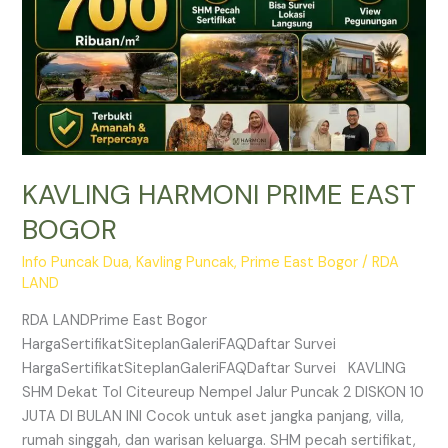
KAVLING HARMONI PRIME EAST
BOGOR
Info Puncak Dua
,
Kavling Puncak
,
Prime East Bogor
/
RDA
LAND
RDA LANDPrime East Bogor
HargaSertifikatSiteplanGaleriFAQDaftar Survei
HargaSertifikatSiteplanGaleriFAQDaftar Survei KAVLING
SHM Dekat Tol Citeureup Nempel Jalur Puncak 2 DISKON 10
JUTA DI BULAN INI Cocok untuk aset jangka panjang, villa,
rumah singgah, dan warisan keluarga. SHM pecah sertifikat,