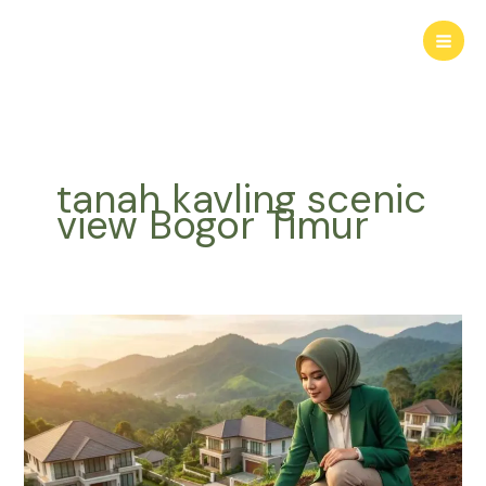
Lewati
ke
konten
tanah kavling scenic
view Bogor Timur
Tanah
&
Kavling
SHM
Puncak
2
Bogor