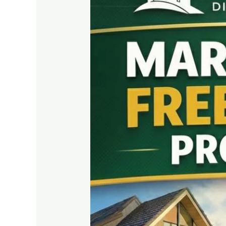
&
Peluang
Income
Properti
|
RDA
LAND