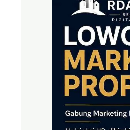
|
Gabung
Marketing
Properti
RDA
LAND