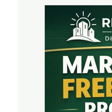
REKRUTMEN
MARKETING
FREELANCE
Properti
Tanpa
Modal
|
RDA
LAND