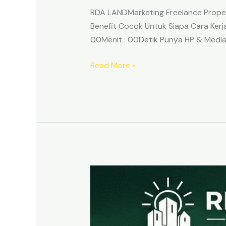
RDA LANDMarketing Freelance Proper
Benefit Cocok Untuk Siapa Cara K
00Menit : 00Detik Punya HP & Media 
Read More »
Lowongan
Marketing
Freelance
Properti