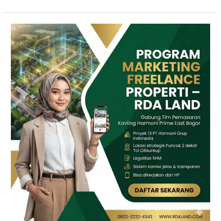
DICARI
10
FREELANCE
MARKETING
Properti
Komisi
Besar
|
RDA
LAND