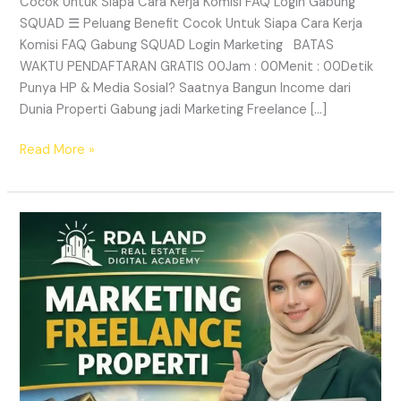
Cocok Untuk Siapa Cara Kerja Komisi FAQ Login Gabung
SQUAD ☰ Peluang Benefit Cocok Untuk Siapa Cara Kerja
Komisi FAQ Gabung SQUAD Login Marketing BATAS
WAKTU PENDAFTARAN GRATIS 00Jam : 00Menit : 00Detik
Punya HP & Media Sosial? Saatnya Bangun Income dari
Dunia Properti Gabung jadi Marketing Freelance […]
Read More »
Lowongan
Marketing
Freelance
Properti
&
Peluang
Income
Properti
|