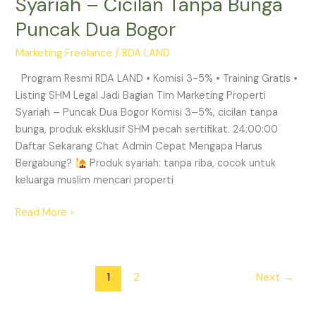
Syariah – Cicilan Tanpa Bunga
Properti
Puncak Dua Bogor
Syariah
–
Marketing Freelance
/
RDA LAND
Cicilan
Tanpa
Program Resmi RDA LAND • Komisi 3-5% • Training Gratis •
Bunga
Listing SHM Legal Jadi Bagian Tim Marketing Properti
Puncak
Syariah – Puncak Dua Bogor Komisi 3–5%, cicilan tanpa
Dua
bunga, produk eksklusif SHM pecah sertifikat. 24:00:00
Bogor
Daftar Sekarang Chat Admin Cepat Mengapa Harus
Bergabung?
Produk syariah: tanpa riba, cocok untuk
keluarga muslim mencari properti
Read More »
1
2
Next
→