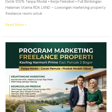
Detik 100% Tanpa Modal • Kerja Fleksibel • Full Bimbingan
Halaman Utama RDA LAND – Lowongan marketing property
freelance resmi untuk
Read More »
Lowongan
Marketing
Freelance
Properti
Tanpa
Modal
|
RDA
LAND