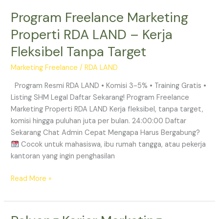
Program Freelance Marketing
Program
Freelance
Properti RDA LAND – Kerja
Marketing
Fleksibel Tanpa Target
Properti
RDA
Marketing Freelance
/
RDA LAND
LAND
–
Program Resmi RDA LAND • Komisi 3-5% • Training Gratis •
Kerja
Listing SHM Legal Daftar Sekarang! Program Freelance
Fleksibel
Marketing Properti RDA LAND Kerja fleksibel, tanpa target,
Tanpa
komisi hingga puluhan juta per bulan. 24:00:00 Daftar
Target
Sekarang Chat Admin Cepat Mengapa Harus Bergabung?
Cocok untuk mahasiswa, ibu rumah tangga, atau pekerja
kantoran yang ingin penghasilan
Read More »
Peluang