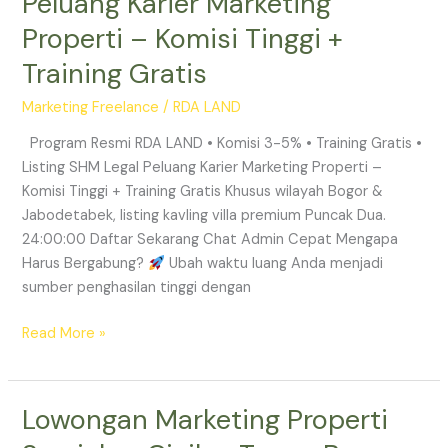
Peluang Karier Marketing
Karier
Properti – Komisi Tinggi +
Marketing
Training Gratis
Properti
–
Marketing Freelance
/
RDA LAND
Komisi
Tinggi
Program Resmi RDA LAND • Komisi 3-5% • Training Gratis •
+
Listing SHM Legal Peluang Karier Marketing Properti –
Training
Komisi Tinggi + Training Gratis Khusus wilayah Bogor &
Gratis
Jabodetabek, listing kavling villa premium Puncak Dua.
24:00:00 Daftar Sekarang Chat Admin Cepat Mengapa
Harus Bergabung?
Ubah waktu luang Anda menjadi
sumber penghasilan tinggi dengan
Read More »
Lowongan Marketing Properti
Lowongan
Marketing