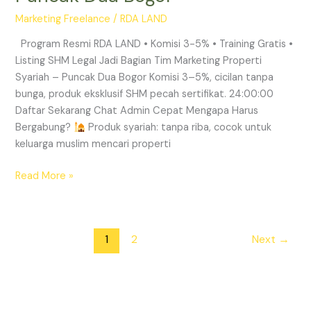
–
Marketing Freelance
/
RDA LAND
Cicilan
Tanpa
Program Resmi RDA LAND • Komisi 3-5% • Training Gratis •
Bunga
Listing SHM Legal Jadi Bagian Tim Marketing Properti
Puncak
Syariah – Puncak Dua Bogor Komisi 3–5%, cicilan tanpa
Dua
bunga, produk eksklusif SHM pecah sertifikat. 24:00:00
Bogor
Daftar Sekarang Chat Admin Cepat Mengapa Harus
Bergabung?
Produk syariah: tanpa riba, cocok untuk
keluarga muslim mencari properti
Read More »
1
2
Next
→