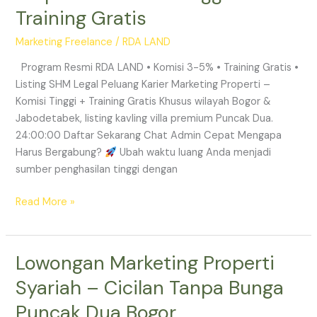
Training Gratis
Properti
–
Marketing Freelance
/
RDA LAND
Komisi
Tinggi
Program Resmi RDA LAND • Komisi 3-5% • Training Gratis •
+
Listing SHM Legal Peluang Karier Marketing Properti –
Training
Komisi Tinggi + Training Gratis Khusus wilayah Bogor &
Gratis
Jabodetabek, listing kavling villa premium Puncak Dua.
24:00:00 Daftar Sekarang Chat Admin Cepat Mengapa
Harus Bergabung?
Ubah waktu luang Anda menjadi
sumber penghasilan tinggi dengan
Read More »
Lowongan Marketing Properti
Lowongan
Marketing
Syariah – Cicilan Tanpa Bunga
Properti
Puncak Dua Bogor
Syariah