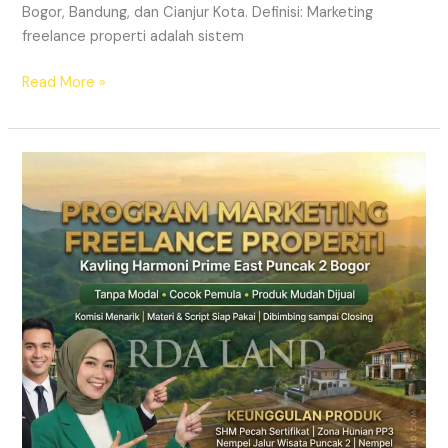
Bogor, Bandung, dan Cianjur Kota. Definisi: Marketing
freelance properti adalah sistem
Read More »
Lowongan
Marketing
Property
Freelance
Jabodetabek
2026
|
RDA
LAND