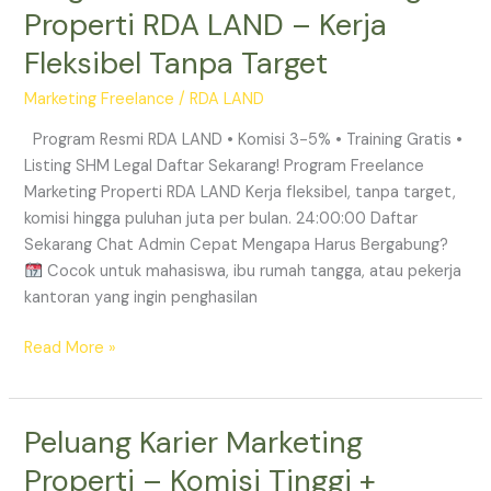
Freelance
Properti RDA LAND – Kerja
Marketing
Fleksibel Tanpa Target
Properti
RDA
Marketing Freelance
/
RDA LAND
LAND
–
Program Resmi RDA LAND • Komisi 3-5% • Training Gratis •
Kerja
Listing SHM Legal Daftar Sekarang! Program Freelance
Fleksibel
Marketing Properti RDA LAND Kerja fleksibel, tanpa target,
Tanpa
komisi hingga puluhan juta per bulan. 24:00:00 Daftar
Target
Sekarang Chat Admin Cepat Mengapa Harus Bergabung?
Cocok untuk mahasiswa, ibu rumah tangga, atau pekerja
kantoran yang ingin penghasilan
Read More »
Peluang Karier Marketing
Peluang
Karier
Properti – Komisi Tinggi +
Marketing