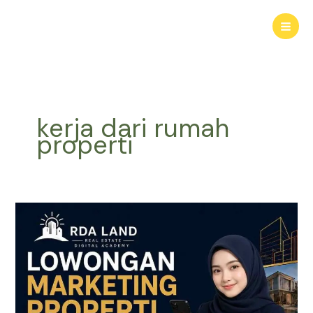
Lewati
ke
konten
kerja dari rumah
properti
Lowongan
Marketing
Properti
|
Gabung
Marketing
Properti