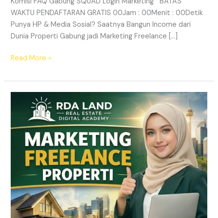
Komisi FAQ Gabung SQUAD Login Marketing BATAS
WAKTU PENDAFTARAN GRATIS 00Jam : 00Menit : 00Detik
Punya HP & Media Sosial? Saatnya Bangun Income dari
Dunia Properti Gabung jadi Marketing Freelance […]
Read More »
Lowongan
Marketing
Freelance
Properti
&
Peluang
Income
Properti
|
RDA
LAND