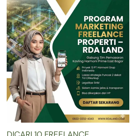
DICARI
10
FREELANCE
MARKETING
Properti
Komisi
Besar
|
RDA
LAND
DICARI 10 FREELANCE