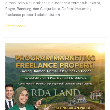
rumah, terbuka untuk seluruh Indonesia termasuk Jakarta,
Bogor, Bandung, dan Cianjur Kota. Definisi: Marketing
freelance properti adalah sistem
Read More »
Lowongan
Marketing
Property
Freelance
Jabodetabek
2026
|
RDA
LAND