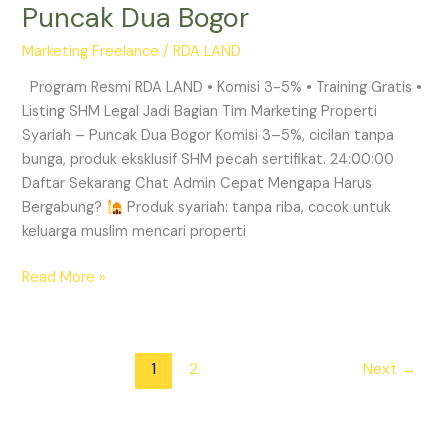
Puncak Dua Bogor
Syariah
–
Marketing Freelance
/
RDA LAND
Cicilan
Tanpa
Program Resmi RDA LAND • Komisi 3-5% • Training Gratis •
Bunga
Listing SHM Legal Jadi Bagian Tim Marketing Properti
Puncak
Syariah – Puncak Dua Bogor Komisi 3–5%, cicilan tanpa
Dua
bunga, produk eksklusif SHM pecah sertifikat. 24:00:00
Bogor
Daftar Sekarang Chat Admin Cepat Mengapa Harus
Bergabung?
Produk syariah: tanpa riba, cocok untuk
keluarga muslim mencari properti
Read More »
1
2
Next
→