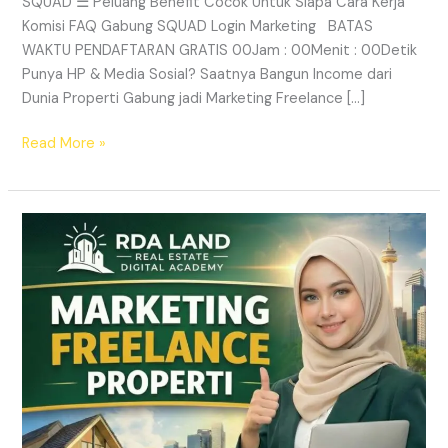
SQUAD ☰ Peluang Benefit Cocok Untuk Siapa Cara Kerja
Komisi FAQ Gabung SQUAD Login Marketing BATAS
WAKTU PENDAFTARAN GRATIS 00Jam : 00Menit : 00Detik
Punya HP & Media Sosial? Saatnya Bangun Income dari
Dunia Properti Gabung jadi Marketing Freelance […]
Read More »
Lowongan
Marketing
Freelance
Properti
&
Peluang
Income
Properti
|
RDA