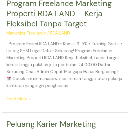
Program Freelance Marketing
Program
Freelance
Properti RDA LAND – Kerja
Marketing
Fleksibel Tanpa Target
Properti
RDA
Marketing Freelance
/
RDA LAND
LAND
–
Program Resmi RDA LAND • Komisi 3-5% • Training Gratis •
Kerja
Listing SHM Legal Daftar Sekarang! Program Freelance
Fleksibel
Marketing Properti RDA LAND Kerja fleksibel, tanpa target,
Tanpa
komisi hingga puluhan juta per bulan. 24:00:00 Daftar
Target
Sekarang Chat Admin Cepat Mengapa Harus Bergabung?
Cocok untuk mahasiswa, ibu rumah tangga, atau pekerja
kantoran yang ingin penghasilan
Read More »
Peluang Karier Marketing
Peluang
Karier