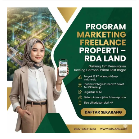
DICARI
10
FREELANCE
MARKETING
Properti
Komisi
Besar
|
RDA
LAND