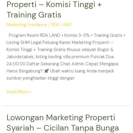
Properti – Komisi Tinggi +
Marketing
Training Gratis
Properti
–
Marketing Freelance
/
RDA LAND
Komisi
Tinggi
Program Resmi RDA LAND • Komisi 3-5% • Training Gratis •
+
Listing SHM Legal Peluang Karier Marketing Properti –
Training
Komisi Tinggi + Training Gratis Khusus wilayah Bogor &
Gratis
Jabodetabek, listing kavling villa premium Puncak Dua.
24:00:00 Daftar Sekarang Chat Admin Cepat Mengapa
Harus Bergabung?
Ubah waktu luang Anda menjadi
sumber penghasilan tinggi dengan
Read More »
Lowongan Marketing Properti
Lowongan
Marketing
Syariah – Cicilan Tanpa Bunga
Properti